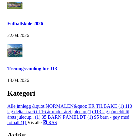
Fotballskole 2026
22.04.2026
Treningssamling for J13
13.04.2026
Kategori
Alle innlegg
&quot;NORMALEN&quot; ER TILBAKE (1)
110
lag deltar fra 6 til 16 år under året julecup (1)
113 lag påmeldt til
årets julecup.. (1)
35 BARN PÅMELDT (1)
95 barn - gøy med
fotball (1)
Vis alle
RSS
Arkiv