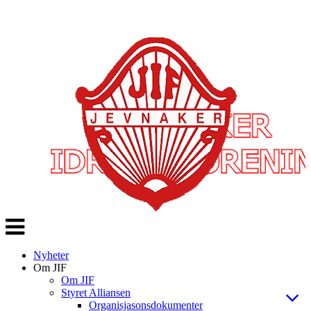
Veksle
navigasjon
Nyheter
Om JIF
Om JIF
Styret Alliansen
Organisjasonsdokumenter