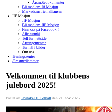
Årsmøtedokumenter
Bli medlem Jif Mosjon
Markedsmatriell alliansen
JIF Mosjon
JIF Mosjon
Bli medlem JIF Mosjon
Finn oss på Facebook !
Alle turmål
TellTur nettside
Arrangementer
Turmål i bilder
Om oss
Treningssenter
Æresmedlemmer
Velkommen til klubbens
julebord 2025!
Postet av
Jevnaker IF Fotball
den
21. nov 2025