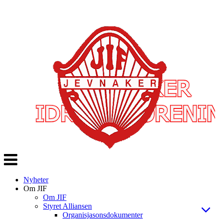
Veksle
navigasjon
Nyheter
Om JIF
Om JIF
Styret Alliansen
Organisjasonsdokumenter