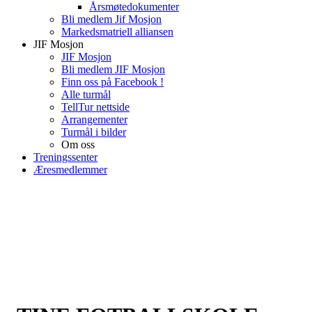
Årsmøtedokumenter
Bli medlem Jif Mosjon
Markedsmatriell alliansen
JIF Mosjon
JIF Mosjon
Bli medlem JIF Mosjon
Finn oss på Facebook !
Alle turmål
TellTur nettside
Arrangementer
Turmål i bilder
Om oss
Treningssenter
Æresmedlemmer