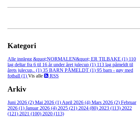
Kategori
Alle innlegg
&quot;NORMALEN&quot; ER TILBAKE (1)
110
lag deltar fra 6 til 16 år under året julecup (1)
113 lag påmeldt til
årets julecup.. (1)
35 BARN PÅMELDT (1)
95 barn - gøy med
fotball (1)
Vis alle
RSS
Arkiv
Juni 2026 (2)
Mai 2026 (1)
April 2026 (4)
Mars 2026 (2)
Februar
2026 (1)
Januar 2026 (4)
2025 (21)
2024 (80)
2023 (113)
2022
(121)
2021 (100)
2020 (113)