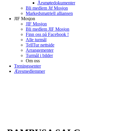
Årsmøtedokumenter
Bli medlem Jif Mosjon
Markedsmatriell alliansen
JIF Mosjon
JIF Mosjon
Bli medlem JIF Mosjon
Finn oss på Facebook !
Alle turmål
TellTur nettside
Arrangementer
Turmål i bilder
Om oss
Treningssenter
Æresmedlemmer