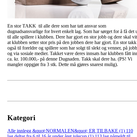
En stor TAKK til alle dere som har tatt ansvar som
dugnadsansvarlige for hvert enkelt lag. Som har sørget for å få det 
til alle spillere i klubben. Dere har gjort en stor jobb og dere skal vi
at klubben setter stor pris på den jobben dere har gjort. En stor takk
også til foreldre og spillere som har solgt til slekt og venner, på job
og via sosiale medier. Takket være deres innsats har klubben fått in
ca. kr. 100.000,- på denne Dugnaden. Takk skal dere ha. (PS! Vi
mangler oppgjør fra 3 stk. Dette må gjøres snarest mulig).
Kategori
Alle innlegg
&quot;NORMALEN&quot; ER TILBAKE (1)
110
lag deltar fra 6 til 16 år under året julecup (1)
113 lag påmeldt til