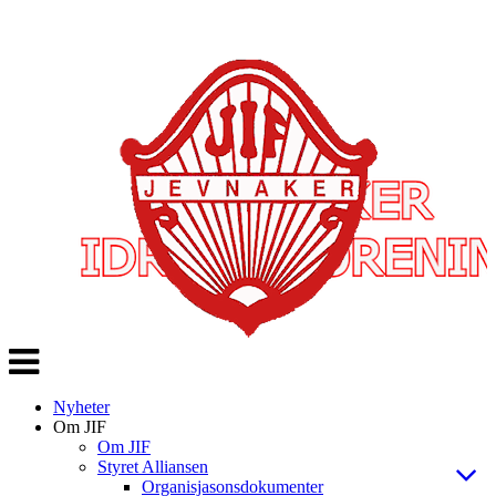
Veksle
navigasjon
Nyheter
Om JIF
Om JIF
Styret Alliansen
Organisjasonsdokumenter