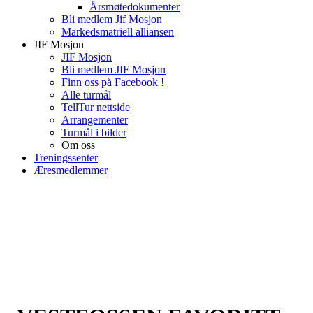
Årsmøtedokumenter
Bli medlem Jif Mosjon
Markedsmatriell alliansen
JIF Mosjon
JIF Mosjon
Bli medlem JIF Mosjon
Finn oss på Facebook !
Alle turmål
TellTur nettside
Arrangementer
Turmål i bilder
Om oss
Treningssenter
Æresmedlemmer