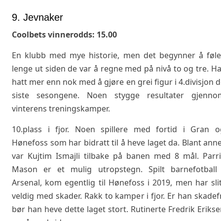
9. Jevnaker
Coolbets vinnerodds: 15.00
En klubb med mye historie, men det begynner å føle
lenge ut siden de var å regne med på nivå to og tre. H
hatt mer enn nok med å gjøre en grei figur i 4.divisjon 
siste sesongene. Noen stygge resultater gjenno
vinterens treningskamper.
10.plass i fjor. Noen spillere med fortid i Gran o
Hønefoss som har bidratt til å heve laget da. Blant ann
var Kujtim Ismajli tilbake på banen med 8 mål. Parri
Mason er et mulig utropstegn. Spilt barnefotball 
Arsenal, kom egentlig til Hønefoss i 2019, men har sli
veldig med skader. Rakk to kamper i fjor. Er han skadef
bør han heve dette laget stort. Rutinerte Fredrik Eriks