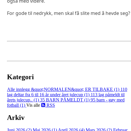
også med videre.
For gode til nedrykk, men skal få slite med å hevde seg?
Kategori
Alle innlegg
&quot;NORMALEN&quot; ER TILBAKE (1)
110
lag deltar fra 6 til 16 år under året julecup (1)
113 lag påmeldt til
årets julecup.. (1)
35 BARN PÅMELDT (1)
95 barn - gøy med
fotball (1)
Vis alle
RSS
Arkiv
Juni 2026 (2)
Mai 2026 (1)
April 2026 (4)
Mars 2026 (2)
Februar