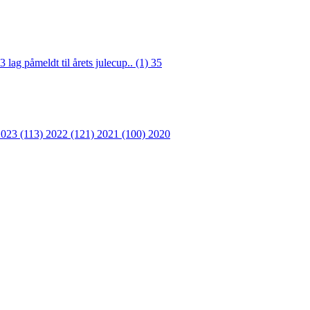
3 lag påmeldt til årets julecup.. (1)
35
2023 (113)
2022 (121)
2021 (100)
2020