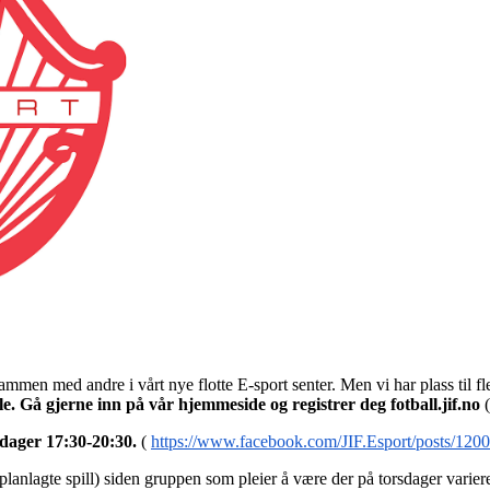
mmen med andre i vårt nye flotte E-sport senter. Men vi har plass til fl
e. Gå gjerne inn på vår hjemmeside og registrer deg fotball.jif.no
(
sdager 17:30-20:30.
(
https://www.facebook.com/JIF.Esport/posts/12
lanlagte spill) siden gruppen som pleier å være der på torsdager varierer 