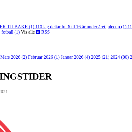
ER TILBAKE (1)
110 lag deltar fra 6 til 16 år under året julecup (1)
11
 fotball (1)
Vis alle
RSS
)
Mars 2026 (2)
Februar 2026 (1)
Januar 2026 (4)
2025 (21)
2024 (80)
NINGSTIDER
2021