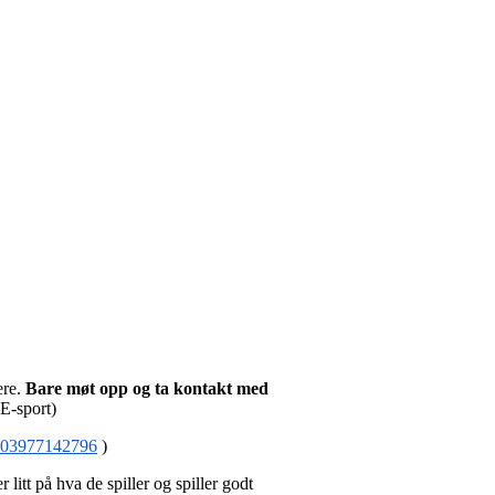
ere.
Bare møt opp og ta kontakt med
E-sport)
0003977142796
)
litt på hva de spiller og spiller godt