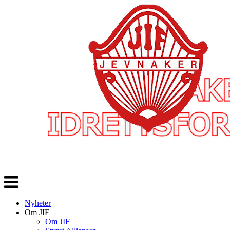
Veksle
navigasjon
Nyheter
Om JIF
Om JIF