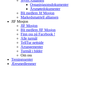
Styret Alliansen
Organisjasonsdokumenter
Årsmøtedokumenter
Bli medlem Jif Mosjon
Markedsmatriell alliansen
JIF Mosjon
JIF Mosjon
Bli medlem JIF Mosjon
Finn oss på Facebook !
Alle turmål
TellTur nettside
Arrangementer
Turmål i bilder
Om oss
Treningssenter
Æresmedlemmer