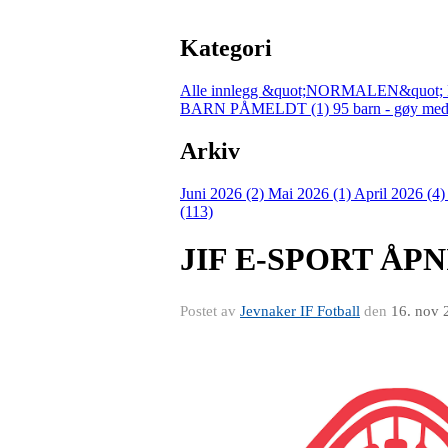
Kategori
Alle innlegg
&quot;NORMALEN&quot; 
BARN PÅMELDT (1)
95 barn - gøy med
Arkiv
Juni 2026 (2)
Mai 2026 (1)
April 2026 (4
(113)
JIF E-SPORT ÅP
Postet av
Jevnaker IF Fotball
den
16. nov 