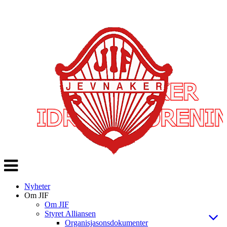
Veksle
navigasjon
Nyheter
Om JIF
Om JIF
Styret Alliansen
Organisjasonsdokumenter