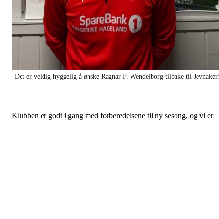
Det er veldig hyggelig å ønske Ragnar F. Wendelborg tilbake til Jevnaker
Klubben er godt i gang med forberedelsene til ny sesong, og vi er
glade for å presentere både nye og resignerte spillere i stallen.
Vi har forlenget kontraktene med flere sentrale spillere som gir lage
kontinuitet, erfaring og stabilitet. Per i dag har vi resignert Oliver
Lafton, Cato Haugom, Tony Bølgenhaugen og Jiwan Omar. Flere
oppdateringer kommer om kort tid.
Samtidig ønsker vi nye spillere velkommen til klubben. De tilfører
kvalitet, energi og økt konkurranse i troppen. Vi har signert
Ragnar
F. Wendelborg og Nicolas Kamango, og ser frem til å følge dem og
resten av laget denne sesongen.