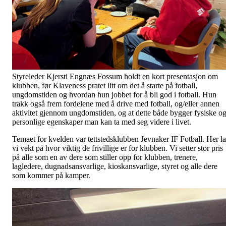
Styreleder Kjersti Engnæs Fossum holdt en kort presentasjon om
klubben, før Klaveness pratet litt om det å starte på fotball,
ungdomstiden og hvordan hun jobbet for å bli god i fotball. Hun
trakk også frem fordelene med å drive med fotball, og/eller annen
aktivitet gjennom ungdomstiden, og at dette både bygger fysiske o
personlige egenskaper man kan ta med seg videre i livet.
Temaet for kvelden var tettstedsklubben Jevnaker IF Fotball. Her la
vi vekt på hvor viktig de frivillige er for klubben. Vi setter stor pris
på alle som en av dere som stiller opp for klubben, trenere,
lagledere, dugnadsansvarlige, kioskansvarlige, styret og alle dere
som kommer på kamper.