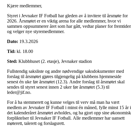
Kjære medlemmer,
Styret i Jevnaker IF Fotball har gleden av å invitere til årsmøte for
2026. Årsmøtet er en viktig arena for alle medlemmer, hvor vi
sammen oppsummerer året som har gått, vedtar planer for fremtide
og velger nye styremedlemmer.
Dato:
19.3.2026
Tid:
kl. 18.00
Sted:
Klubbhuset (2. etasje), Jevnaker stadion
Fullstendig saksliste og andre nødvendige saksdokumenter med
forslag til årsmøtet gjøres tilgjengelig på klubbens hjemmeside
senest én uke før årsmøtet (12.3). Andre forslag til årsmøtet skal
sendes til styret senest innen 2 uker før årsmøtet (5.3) til
leder@jif.no.
For å ha stemmerett og kunne velges til verv må man ha vært
medlem av Jevnaker IF Fotball i minst én måned, fylle minst 15 år i
det kalenderåret årsmøtet avholdes, og ha gjort opp sine økonomis
forpliktelser til Jevnaker IF Fotball. Alle medlemmer har uansett
møterett, talerett og forslagsrett.