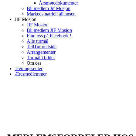
Årsmøtedokumenter
Bli medlem Jif Mosjon
Markedsmatriell alliansen
JIF Mosjon
JIF Mosjon
Bli medlem JIF Mosjon
Finn oss på Facebook !
Alle turmål
TellTur nettside
Arrangementer
Turmål i bilder
Om oss
Treningssenter
Æresmedlemmer