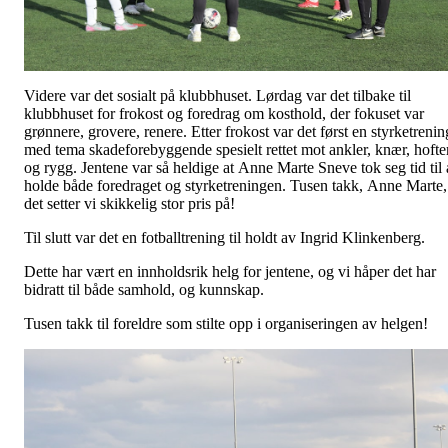
Videre var det sosialt på klubbhuset. Lørdag var det tilbake til
klubbhuset for frokost og foredrag om kosthold, der fokuset var
grønnere, grovere, renere. Etter frokost var det først en styrketrenin
med tema skadeforebyggende spesielt rettet mot ankler, knær, hofte
og rygg. Jentene var så heldige at Anne Marte Sneve tok seg tid til 
holde både foredraget og styrketreningen. Tusen takk, Anne Marte,
det setter vi skikkelig stor pris på!
Til slutt var det en fotballtrening til holdt av Ingrid Klinkenberg.
Dette har vært en innholdsrik helg for jentene, og vi håper det har
bidratt til både samhold, og kunnskap.
Tusen takk til foreldre som stilte opp i organiseringen av helgen!