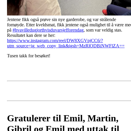
Jentene fikk også prøve sin nye garderobe, og var strålende
fornøyde. Etter kveldsmat, fikk jentene også mulighet til å være me
på
#hvavilledugjorthvisduvarsjefforendag
, som var veldig stas.
Resultatet kan dere se her:
https://www.instagram.com/reel/DW8XGVpjCC6/?
utm_source=ig_web_copy_link&igsh=MzRlODBiNWFlZA==
Tusen takk for besøket!
Gratulerer til Emil, Martin,
Gibril og Emil med uttak til