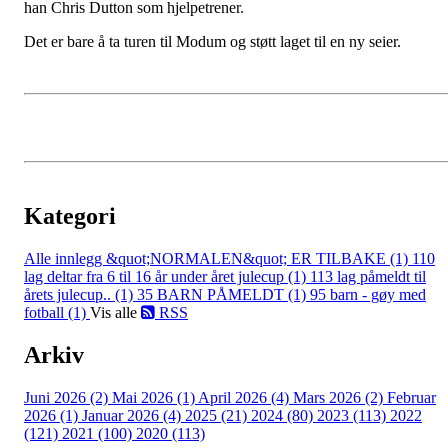
han Chris Dutton som hjelpetrener.
Det er bare å ta turen til Modum og støtt laget til en ny seier.
Kategori
Alle innlegg
&quot;NORMALEN&quot; ER TILBAKE (1)
110
lag deltar fra 6 til 16 år under året julecup (1)
113 lag påmeldt til
årets julecup.. (1)
35 BARN PÅMELDT (1)
95 barn - gøy med
fotball (1)
Vis alle
RSS
Arkiv
Juni 2026 (2)
Mai 2026 (1)
April 2026 (4)
Mars 2026 (2)
Februar
2026 (1)
Januar 2026 (4)
2025 (21)
2024 (80)
2023 (113)
2022
(121)
2021 (100)
2020 (113)