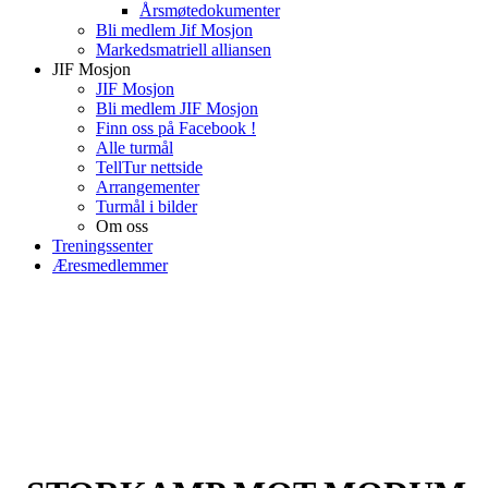
Årsmøtedokumenter
Bli medlem Jif Mosjon
Markedsmatriell alliansen
JIF Mosjon
JIF Mosjon
Bli medlem JIF Mosjon
Finn oss på Facebook !
Alle turmål
TellTur nettside
Arrangementer
Turmål i bilder
Om oss
Treningssenter
Æresmedlemmer