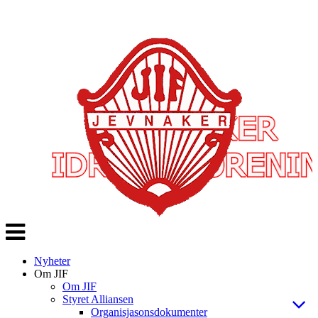
Veksle
navigasjon
Nyheter
Om JIF
Om JIF
Styret Alliansen
Organisjasonsdokumenter