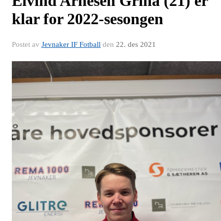
Eivind Arnesen Grina (21) er
klar for 2022-sesongen
Postet av
Jevnaker IF Fotball
den
22. des 2021