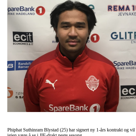
Phiphat Suthinram Blystad (25) har signert ny 1-års kontrakt og vil
igjen være å se i JIF-drakt neste sesong.