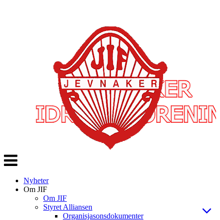
Veksle
navigasjon
Nyheter
Om JIF
Om JIF
Styret Alliansen
Organisjasonsdokumenter