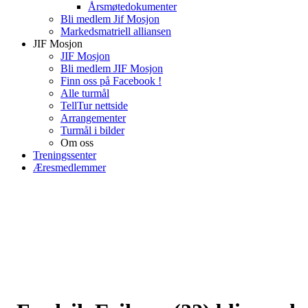
Årsmøtedokumenter
Bli medlem Jif Mosjon
Markedsmatriell alliansen
JIF Mosjon
JIF Mosjon
Bli medlem JIF Mosjon
Finn oss på Facebook !
Alle turmål
TellTur nettside
Arrangementer
Turmål i bilder
Om oss
Treningssenter
Æresmedlemmer