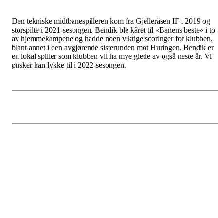
Den tekniske midtbanespilleren kom fra Gjelleråsen IF i 2019 og
storspilte i 2021-sesongen. Bendik ble kåret til «Banens beste» i to
av hjemmekampene og hadde noen viktige scoringer for klubben,
blant annet i den avgjørende sisterunden mot Huringen. Bendik er
en lokal spiller som klubben vil ha mye glede av også neste år. Vi
ønsker han lykke til i 2022-sesongen.
Cato Larsen Haugom (26) blir
med videre
Postet av
Jevnaker IF Fotball
den
8. des 2021