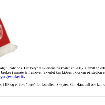
alg til halv pris. Det betyr at skjerfene nå koster kr. 200,-. Benytt anledn
 brukes i mange år fremover. Skjerfet kan kjøpes i kiosken på stadion el
gori/jevnaker-if/
.
 i JIF og er ikke "bare" for fotballen. Skøyter, Ski, Håndball osv kan og