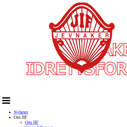
Veksle
navigasjon
Nyheter
Om JIF
Om JIF