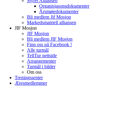
Styret Alliansen
Organisjasonsdokumenter
Årsmøtedokumenter
Bli medlem Jif Mosjon
Markedsmatriell alliansen
JIF Mosjon
JIF Mosjon
Bli medlem JIF Mosjon
Finn oss på Facebook !
Alle turmål
TellTur nettside
Arrangementer
Turmål i bilder
Om oss
Treningssenter
Æresmedlemmer