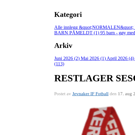
Kategori
Alle innlegg
&quot;NORMALEN&quot; 
BARN PÅMELDT (1)
95 barn - gøy med
Arkiv
Juni 2026 (2)
Mai 2026 (1)
April 2026 (4
(113)
RESTLAGER SESO
Postet av
Jevnaker IF Fotball
den
17. aug 