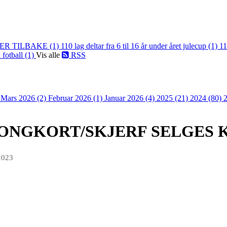
ER TILBAKE (1)
110 lag deltar fra 6 til 16 år under året julecup (1)
11
 fotball (1)
Vis alle
RSS
)
Mars 2026 (2)
Februar 2026 (1)
Januar 2026 (4)
2025 (21)
2024 (80)
NGKORT/SKJERF SELGES KR.
2023