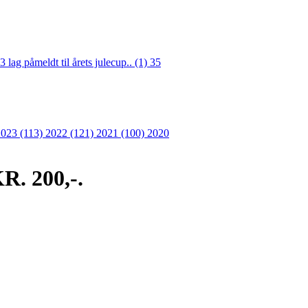
3 lag påmeldt til årets julecup.. (1)
35
2023 (113)
2022 (121)
2021 (100)
2020
 200,-.