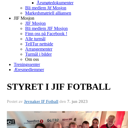
Årsmøtedokumenter
Bli medlem Jif Mosjon
Markedsmatriell alliansen
JIF Mosjon
JIF Mosjon
Bli medlem JIF Mosjon
Finn oss på Facebook !
Alle turmål
TellTur nettside
Arrangementer
Turmål i bilder
Om oss
Treningssenter
Æresmedlemmer
STYRET I JIF FOTBALL
Postet av
Jevnaker IF Fotball
den
7. jun 2023