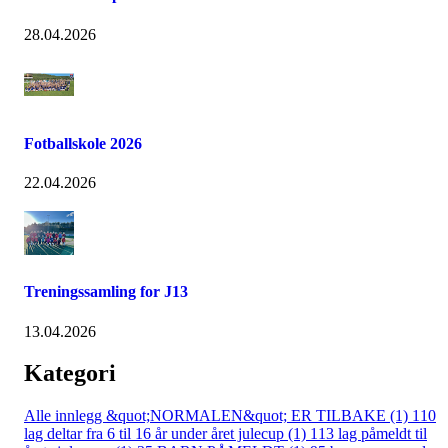
28.04.2026
Fotballskole 2026
22.04.2026
Treningssamling for J13
13.04.2026
Kategori
Alle innlegg
&quot;NORMALEN&quot; ER TILBAKE (1)
110
lag deltar fra 6 til 16 år under året julecup (1)
113 lag påmeldt til