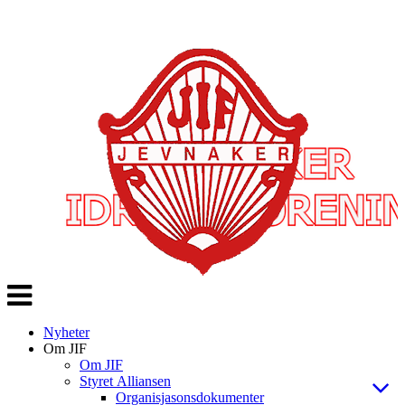
Veksle
navigasjon
Nyheter
Om JIF
Om JIF
Styret Alliansen
Organisjasonsdokumenter