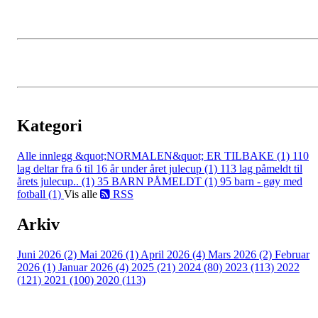
Kategori
Alle innlegg
&quot;NORMALEN&quot; ER TILBAKE (1)
110
lag deltar fra 6 til 16 år under året julecup (1)
113 lag påmeldt til
årets julecup.. (1)
35 BARN PÅMELDT (1)
95 barn - gøy med
fotball (1)
Vis alle
RSS
Arkiv
Juni 2026 (2)
Mai 2026 (1)
April 2026 (4)
Mars 2026 (2)
Februar
2026 (1)
Januar 2026 (4)
2025 (21)
2024 (80)
2023 (113)
2022
(121)
2021 (100)
2020 (113)