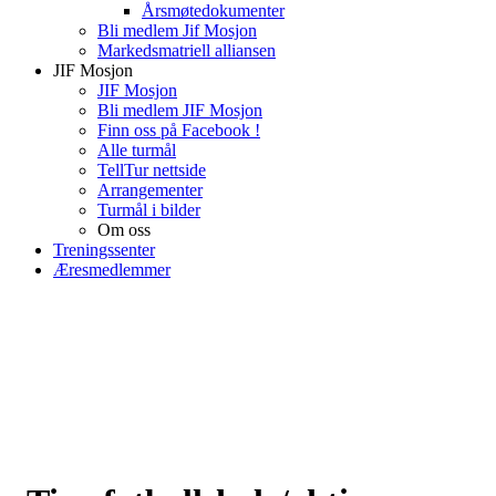
Årsmøtedokumenter
Bli medlem Jif Mosjon
Markedsmatriell alliansen
JIF Mosjon
JIF Mosjon
Bli medlem JIF Mosjon
Finn oss på Facebook !
Alle turmål
TellTur nettside
Arrangementer
Turmål i bilder
Om oss
Treningssenter
Æresmedlemmer