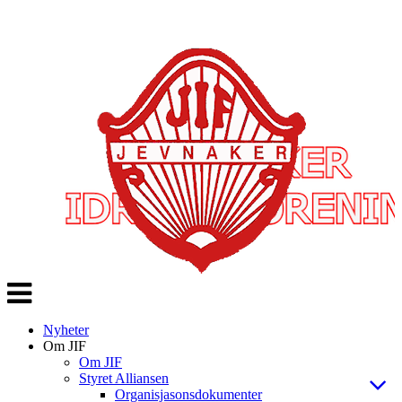
Veksle
navigasjon
Nyheter
Om JIF
Om JIF
Styret Alliansen
Organisjasonsdokumenter