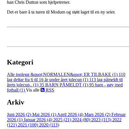
han Chris Dutton som hjelpetrener.
Det er bare å ta turen til Modum og støtt laget til en ny seier.
Kategori
Alle innlegg
&quot;NORMALEN&quot; ER TILBAKE (1)
110
lag deltar fra 6 til 16 år under året julecup (1)
113 lag påmeldt til
årets julecup.. (1)
35 BARN PÅMELDT (1)
95 barn - gøy med
fotball (1)
Vis alle
RSS
Arkiv
Juni 2026 (2)
Mai 2026 (1)
April 2026 (4)
Mars 2026 (2)
Februar
2026 (1)
Januar 2026 (4)
2025 (21)
2024 (80)
2023 (113)
2022
(121)
2021 (100)
2020 (113)