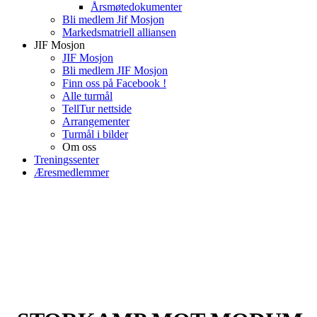
Årsmøtedokumenter
Bli medlem Jif Mosjon
Markedsmatriell alliansen
JIF Mosjon
JIF Mosjon
Bli medlem JIF Mosjon
Finn oss på Facebook !
Alle turmål
TellTur nettside
Arrangementer
Turmål i bilder
Om oss
Treningssenter
Æresmedlemmer