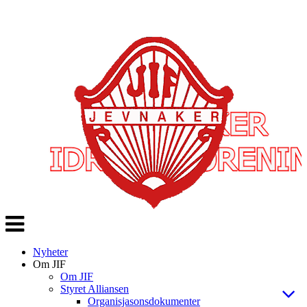
Veksle
navigasjon
Nyheter
Om JIF
Om JIF
Styret Alliansen
Organisjasonsdokumenter