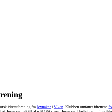
orening
orsk idrettsforening fra
Jevnaker
i
Viken
. Klubben omfatter idrettene
fo
ett på Jevnaker helt tilbake til 1895, men Jevnaker Idrettsforening ble ik