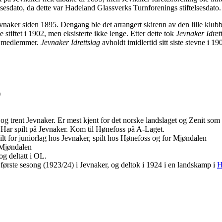
lsesdato, da dette var Hadeland Glassverks Turnforenings stiftelsesdato
 Jevnaker siden 1895. Dengang ble det arrangert skirenn av den lille klu
e stiftet i 1902, men eksisterte ikke lenge. Etter dette tok
Jevnaker Idret
 medlemmer.
Jevnaker Idrettslag
avholdt imidlertid sitt siste stevne i 190
)
r og trent Jevnaker. Er mest kjent for det norske landslaget og Zenit som 
) Har spilt på Jevnaker. Kom til Hønefoss på A-Laget.
ilt for juniorlag hos Jevnaker, spilt hos Hønefoss og for Mjøndalen
r Mjøndalen
g deltatt i OL.
 første sesong (1923/24) i Jevnaker, og deltok i 1924 i en landskamp i
H