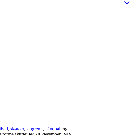
tball
,
skøyter
,
langrenn
,
håndball
og
ke formelt stiftet før 28. desember 1919.