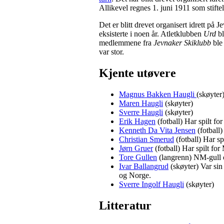
Allikevel regnes 1. juni 1911 som stifte
Det er blitt drevet organisert idrett på
eksisterte i noen år. Atletklubben
Urd
bl
medlemmene fra
Jevnaker Skiklubb
ble
var stor.
Kjente utøvere
Magnus Bakken Haugli
(skøyter
Maren Haugli
(skøyter)
Sverre Haugli
(skøyter)
Erik Hagen
(fotball) Har spilt fo
Kenneth Da Vita Jensen
(fotball
Christian Smerud
(fotball) Har sp
Jørn Gruer
(fotball) Har spilt fo
Tore Gullen
(langrenn) NM-gull o
Ivar Ballangrud
(skøyter) Var sin
og Norge.
Sverre Ingolf Haugli
(skøyter)
Litteratur