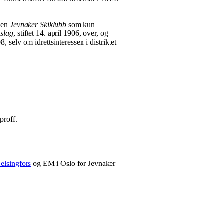
.
bben
Jevnaker Skiklubb
som kun
tslag
, stiftet 14. april 1906, over, og
8, selv om idrettsinteressen i distriktet
proff.
elsingfors
og EM i Oslo for Jevnaker