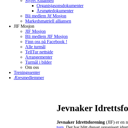
Styret Alliansen
Organisjasonsdokumenter
Årsmøtedokumenter
Bli medlem Jif Mosjon
Markedsmatriell alliansen
JIF Mosjon
JIF Mosjon
Bli medlem JIF Mosjon
Finn oss på Facebook !
Alle turmål
TellTur nettside
Arrangementer
Turmål i bilder
Om oss
Treningssenter
Æresmedlemmer
Jevnaker Idrettsf
Jevnaker Idrettsforening
(JIF) er en n
turn
. Det har blitt drevet organisert idr