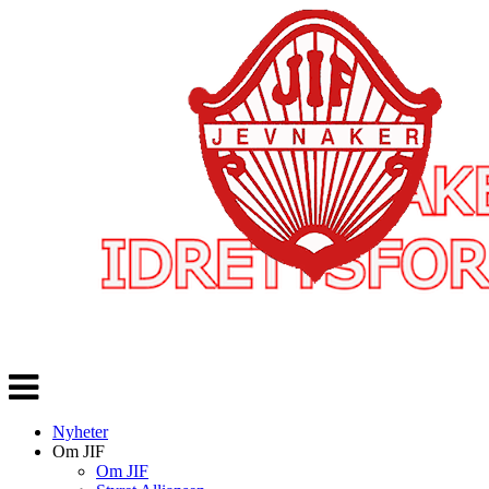
Veksle
navigasjon
Nyheter
Om JIF
Om JIF