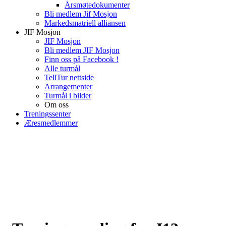
Årsmøtedokumenter
Bli medlem Jif Mosjon
Markedsmatriell alliansen
JIF Mosjon
JIF Mosjon
Bli medlem JIF Mosjon
Finn oss på Facebook !
Alle turmål
TellTur nettside
Arrangementer
Turmål i bilder
Om oss
Treningssenter
Æresmedlemmer