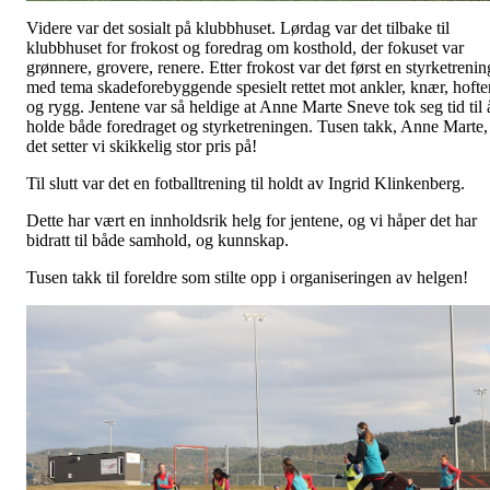
Videre var det sosialt på klubbhuset. Lørdag var det tilbake til
klubbhuset for frokost og foredrag om kosthold, der fokuset var
grønnere, grovere, renere. Etter frokost var det først en styrketrenin
med tema skadeforebyggende spesielt rettet mot ankler, knær, hofte
og rygg. Jentene var så heldige at Anne Marte Sneve tok seg tid til 
holde både foredraget og styrketreningen. Tusen takk, Anne Marte,
det setter vi skikkelig stor pris på!
Til slutt var det en fotballtrening til holdt av Ingrid Klinkenberg.
Dette har vært en innholdsrik helg for jentene, og vi håper det har
bidratt til både samhold, og kunnskap.
Tusen takk til foreldre som stilte opp i organiseringen av helgen!