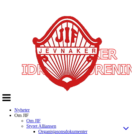
Veksle
navigasjon
Nyheter
Om JIF
Om JIF
Styret Alliansen
Organisjasonsdokumenter