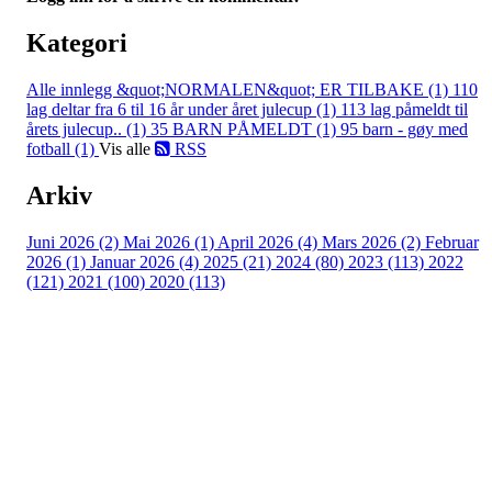
Kategori
Alle innlegg
&quot;NORMALEN&quot; ER TILBAKE (1)
110
lag deltar fra 6 til 16 år under året julecup (1)
113 lag påmeldt til
årets julecup.. (1)
35 BARN PÅMELDT (1)
95 barn - gøy med
fotball (1)
Vis alle
RSS
Arkiv
Juni 2026 (2)
Mai 2026 (1)
April 2026 (4)
Mars 2026 (2)
Februar
2026 (1)
Januar 2026 (4)
2025 (21)
2024 (80)
2023 (113)
2022
(121)
2021 (100)
2020 (113)