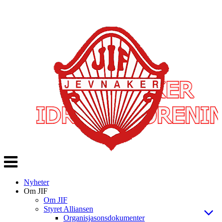
Veksle
navigasjon
Nyheter
Om JIF
Om JIF
Styret Alliansen
Organisjasonsdokumenter