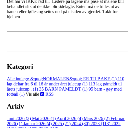
Det har vi IKKE råd til. Ledere på lagene må påse at målene blir
behandlet slik at de ikke blir ødelagte. Enten må de trilles ut av
banen eller løftes og settes ned på utsiden av gjerdet. Takk for
hjelpen.
Kategori
Alle innlegg
&quot;NORMALEN&quot; ER TILBAKE (1)
110
lag deltar fra 6 til 16 år under året julecup (1)
113 lag påmeldt til
årets julecup.. (1)
35 BARN PÅMELDT (1)
95 barn - gøy med
fotball (1)
Vis alle
RSS
Arkiv
Juni 2026 (2)
Mai 2026 (1)
April 2026 (4)
Mars 2026 (2)
Februar
2026 (1)
Januar 2026 (4)
2025 (21)
2024 (80)
2023 (113)
2022