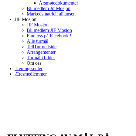
Årsmøtedokumenter
Bli medlem Jif Mosjon
Markedsmatriell alliansen
JIF Mosjon
JIF Mosjon
Bli medlem JIF Mosjon
Finn oss på Facebook !
Alle turmål
TellTur nettside
Arrangementer
Turmål i bilder
Om oss
Treningssenter
Æresmedlemmer