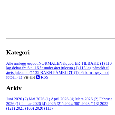
Kategori
Alle innlegg
&quot;NORMALEN&quot; ER TILBAKE (1)
110
lag deltar fra 6 til 16 år under året julecup (1)
113 lag påmeldt til
årets julecup.. (1)
35 BARN PÅMELDT (1)
95 barn - gøy med
fotball (1)
Vis alle
RSS
Arkiv
Juni 2026 (2)
Mai 2026 (1)
April 2026 (4)
Mars 2026 (2)
Februar
2026 (1)
Januar 2026 (4)
2025 (21)
2024 (80)
2023 (113)
2022
(121)
2021 (100)
2020 (113)