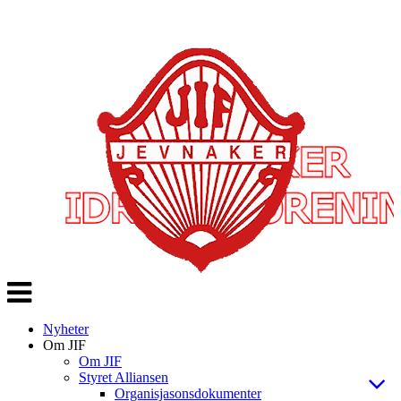
Veksle
navigasjon
Nyheter
Om JIF
Om JIF
Styret Alliansen
Organisjasonsdokumenter