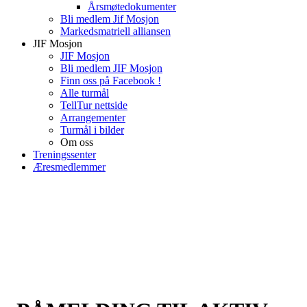
Årsmøtedokumenter
Bli medlem Jif Mosjon
Markedsmatriell alliansen
JIF Mosjon
JIF Mosjon
Bli medlem JIF Mosjon
Finn oss på Facebook !
Alle turmål
TellTur nettside
Arrangementer
Turmål i bilder
Om oss
Treningssenter
Æresmedlemmer