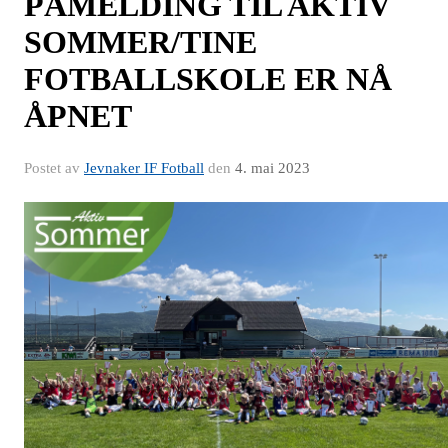
PÅMELDING TIL AKTIV
SOMMER/TINE
FOTBALLSKOLE ER NÅ
ÅPNET
Postet av
Jevnaker IF Fotball
den
4. mai 2023