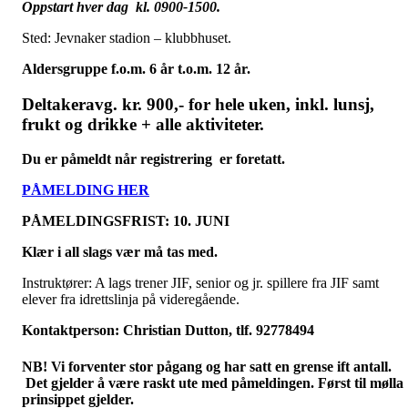
Oppstart hver dag kl. 0900-1500.
Sted: Jevnaker stadion – klubbhuset.
Aldersgruppe f.o.m. 6 år t.o.m. 12 år.
Deltakeravg. kr. 900,- for hele uken, inkl. lunsj,
frukt og drikke + alle aktiviteter.
Du er påmeldt når registrering er foretatt.
PÅMELDING HER
PÅMELDINGSFRIST: 10. JUNI
Klær i all slags vær må tas med.
Instruktører: A lags trener JIF, senior og jr. spillere fra JIF samt
elever fra idrettslinja på videregående.
Kontaktperson: Christian Dutton, tlf. 92778494
NB! Vi forventer stor pågang og har satt en grense ift antall.
Det gjelder å være raskt ute med påmeldingen. Først til mølla
prinsippet gjelder.