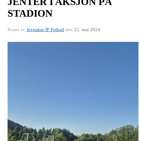
JENTER I AKSJON PÅ
STADION
Postet av
Jevnaker IF Fotball
den
22. mai 2024