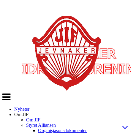
Veksle
navigasjon
Nyheter
Om JIF
Om JIF
Styret Alliansen
Organisjasonsdokumenter