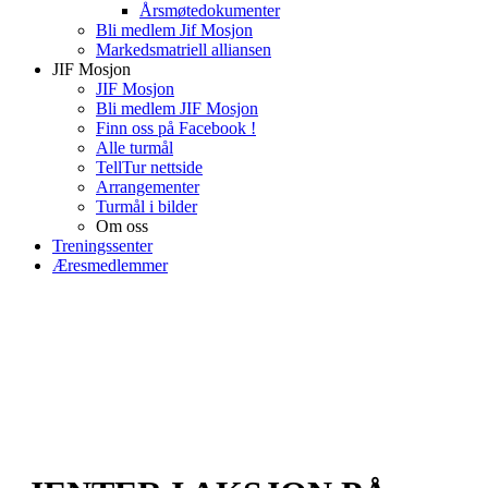
Årsmøtedokumenter
Bli medlem Jif Mosjon
Markedsmatriell alliansen
JIF Mosjon
JIF Mosjon
Bli medlem JIF Mosjon
Finn oss på Facebook !
Alle turmål
TellTur nettside
Arrangementer
Turmål i bilder
Om oss
Treningssenter
Æresmedlemmer