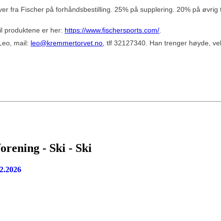
aver fra Fischer på forhåndsbestilling. 25% på supplering. 20% på øvrig 
til produktene er her:
https://www.fischersports.com/
.
 Leo, mail:
leo@kremmertorvet.no,
tlf 32127340. Han trenger høyde, vek
orening - Ski - Ski
2.2026