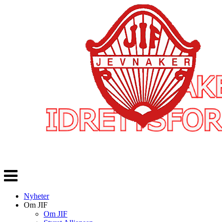
Veksle
navigasjon
Nyheter
Om JIF
Om JIF