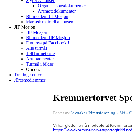
Styret Alliansen
Organisjasonsdokumenter
Årsmøtedokumenter
Bli medlem Jif Mosjon
Markedsmatriell alliansen
JIF Mosjon
JIF Mosjon
Bli medlem JIF Mosjon
Finn oss på Facebook !
Alle turmål
TellTur nettside
Arrangementer
Turmål i bilder
Om oss
Treningssenter
Æresmedlemmer
Kremmertorvet Spor
Postet av
Jevnaker Idrettsforening - Ski - S
Vi har gleden av å meddele at Kremmertorve
https://www.kremmertorvetsportogfritid.no/