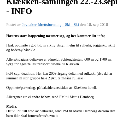
Klækken-samlingen 22.-23.sep
- INFO
Postet av
Jevnaker Idrettsforening - Ski - Ski
den
18. sep 2018
H
østens store happening nærmer seg, og her kommer litt info;
Husk oppmøte i god tid, m riktig utstyr, hjelm til rulleski, joggesko, skift
og badetøy/håndkle.
Alle søndagens deltakere er påmeldt Schjongstesten, 600 m og 1700 m.
Sørg for egen/felles transport tilbake til Klækken.
FoN-cup, duathlon: Her kan 2009 årgang delta med rulkeski (dvs deltar
sammen m stor gruppe hele 2.økt, ta m/låne rulleski)
Oppmøte/parkering, på baksiden/nedsiden av Klækken hotell.
Allergener etc el andre behov, send PM til Mattis Hamborg
Media.
Det vil bli tatt foto av deltakere, send PM til Mattis Hamborg dersom ditt
barn ikke skal fotograferes/navngis.