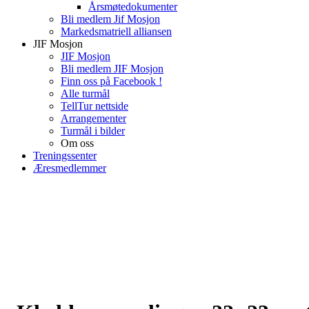
Årsmøtedokumenter
Bli medlem Jif Mosjon
Markedsmatriell alliansen
JIF Mosjon
JIF Mosjon
Bli medlem JIF Mosjon
Finn oss på Facebook !
Alle turmål
TellTur nettside
Arrangementer
Turmål i bilder
Om oss
Treningssenter
Æresmedlemmer