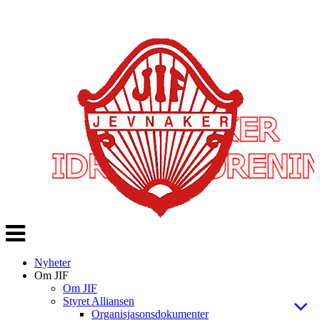
Veksle
navigasjon
Nyheter
Om JIF
Om JIF
Styret Alliansen
Organisjasonsdokumenter