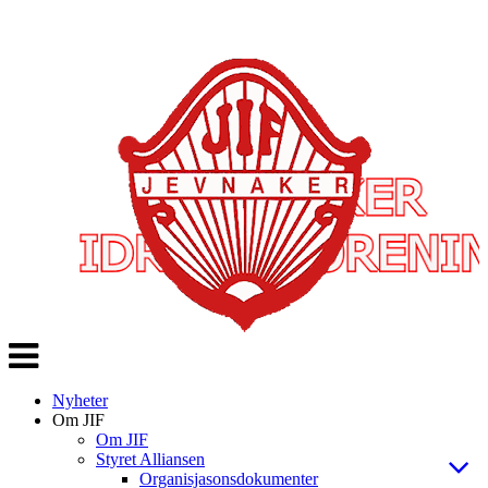
Veksle
navigasjon
Nyheter
Om JIF
Om JIF
Styret Alliansen
Organisjasonsdokumenter