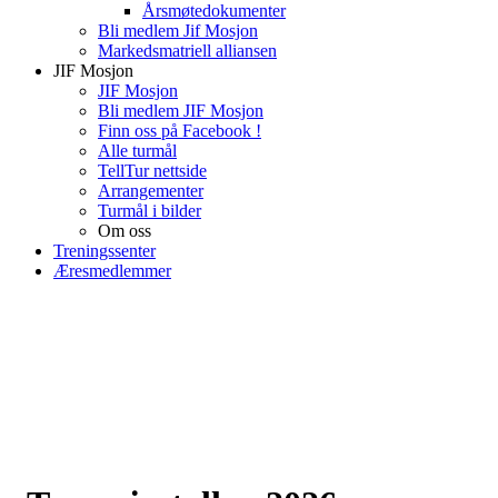
Årsmøtedokumenter
Bli medlem Jif Mosjon
Markedsmatriell alliansen
JIF Mosjon
JIF Mosjon
Bli medlem JIF Mosjon
Finn oss på Facebook !
Alle turmål
TellTur nettside
Arrangementer
Turmål i bilder
Om oss
Treningssenter
Æresmedlemmer