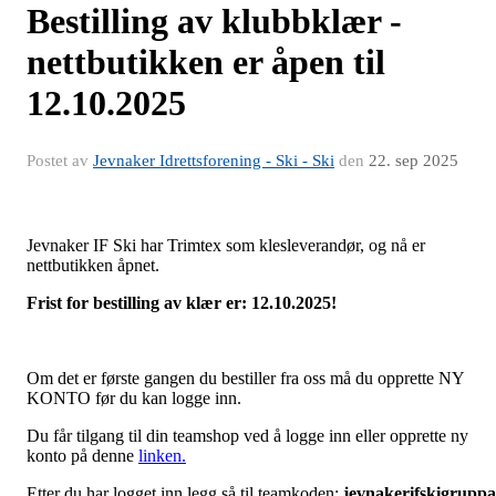
Bestilling av klubbklær -
nettbutikken er åpen til
12.10.2025
Postet av
Jevnaker Idrettsforening - Ski - Ski
den
22. sep 2025
Jevnaker IF Ski har Trimtex som klesleverandør, og nå er
nettbutikken åpnet.
Frist for bestilling av klær er: 12.10.2025!
Om det er første gangen du bestiller fra oss må du opprette NY
KONTO før du kan logge inn.
Du får tilgang til din teamshop ved å logge inn eller opprette ny
konto på denne
linken.
Etter du har logget inn legg så til teamkoden:
jevnakerifskigruppa