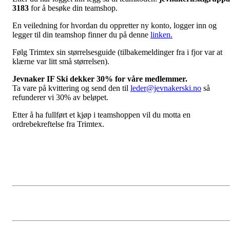
3183
for å besøke din teamshop.
En veiledning for hvordan du oppretter ny konto, logger inn og
legger til din teamshop finner du på denne
linken.
Følg Trimtex sin størrelsesguide (tilbakemeldinger fra i fjor var at
klærne var litt små størrelsen).
Jevnaker IF Ski dekker 30% for våre medlemmer.
Ta vare på kvittering og send den til
leder@jevnakerski.no
så
refunderer vi 30% av beløpet.
Etter å ha fullført et kjøp i teamshoppen vil du motta en
ordrebekreftelse fra Trimtex.