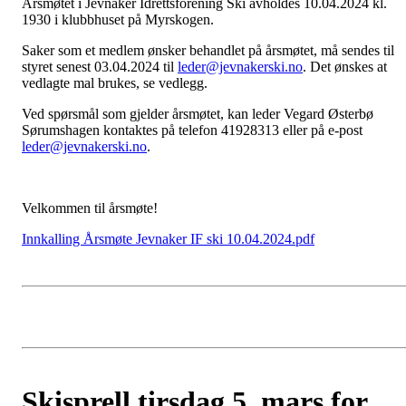
Årsmøtet i Jevnaker Idrettsforening Ski avholdes 10.04.2024 kl.
1930 i klubbhuset på Myrskogen.
Saker som et medlem ønsker behandlet på årsmøtet, må sendes til
styret senest 03.04.2024 til
leder@jevnakerski.no
. Det ønskes at
vedlagte mal brukes, se vedlegg.
Ved spørsmål som gjelder årsmøtet, kan leder Vegard Østerbø
Sørumshagen kontaktes på telefon 41928313 eller på e-post
leder@jevnakerski.no
.
Velkommen til årsmøte!
Innkalling Årsmøte Jevnaker IF ski 10.04.2024.pdf
Skisprell tirsdag 5. mars for