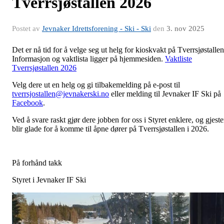
Tverrsjøstallen 2026
Postet av
Jevnaker Idrettsforening - Ski - Ski
den
3. nov 2025
Det er nå tid for å velge seg ut helg for kioskvakt på Tverrsjøstallen
Informasjon og vaktlista ligger på hjemmesiden.
Vaktliste
Tverrsjøstallen 2026
Velg dere ut en helg og gi tilbakemelding på e-post til
tverrsjostallen@jevnakerski.no
eller melding til Jevnaker IF Ski på
Facebook
.
Ved å svare raskt gjør dere jobben for oss i Styret enklere, og gjeste
blir glade for å komme til åpne dører på Tverrsjøstallen i 2026.
På forhånd takk
Styret i Jevnaker IF Ski