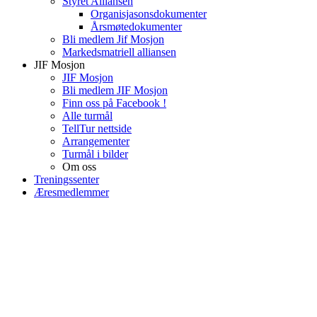
Styret Alliansen
Organisjasonsdokumenter
Årsmøtedokumenter
Bli medlem Jif Mosjon
Markedsmatriell alliansen
JIF Mosjon
JIF Mosjon
Bli medlem JIF Mosjon
Finn oss på Facebook !
Alle turmål
TellTur nettside
Arrangementer
Turmål i bilder
Om oss
Treningssenter
Æresmedlemmer