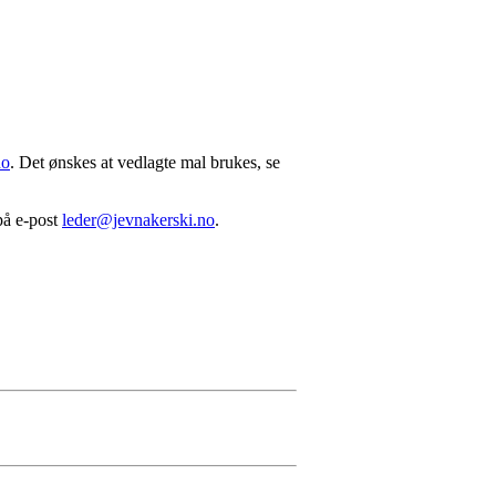
no
. Det ønskes at vedlagte mal brukes, se
på e-post
leder@jevnakerski.no
.