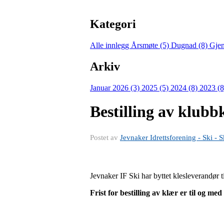
Kategori
Alle innlegg
Årsmøte (5)
Dugnad (8)
Gjen
Arkiv
Januar 2026 (3)
2025 (5)
2024 (8)
2023 (
Bestilling av klubb
Postet av
Jevnaker Idrettsforening - Ski - S
Jevnaker IF Ski har byttet klesleverandør t
Frist for bestilling av klær er til og me