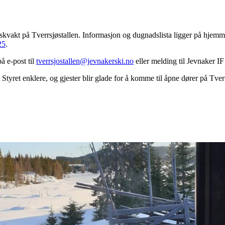
kioskvakt på Tverrsjøstallen. Informasjon og dugnadslista ligger på hje
25
.
å e-post til
tverrsjostallen@jevnakerski.no
eller melding til Jevnaker I
 Styret enklere, og gjester blir glade for å komme til åpne dører på Tver