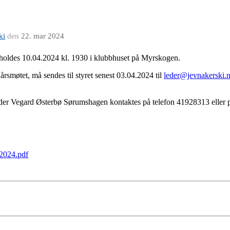
ki
den
22. mar 2024
avholdes 10.04.2024 kl. 1930 i klubbhuset på Myrskogen.
smøtet, må sendes til styret senest 03.04.2024 til
leder@jevnakerski.
eder Vegard Østerbø Sørumshagen kontaktes på telefon 41928313 eller 
.2024.pdf