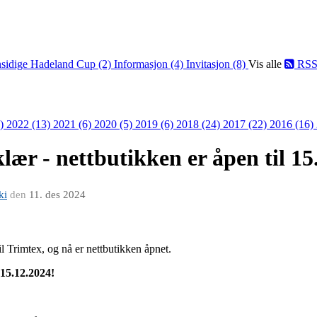
sidige Hadeland Cup (2)
Informasjon (4)
Invitasjon (8)
Vis alle
RS
8)
2022 (13)
2021 (6)
2020 (5)
2019 (6)
2018 (24)
2017 (22)
2016 (16)
klær - nettbutikken er åpen til 15
ki
den
11. des 2024
il Trimtex, og nå er nettbutikken åpnet.
d 15.12.2024!