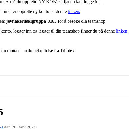
 Trimtex må du opprette NY KONTO før du kan logge inn.
e inn eller opprette ny konto på denne
linken.
den:
jevnakerifskigruppa-3183
for å besøke din teamshop.
 konto, logger inn og legger til din teamshop finner du på denne
linken.
il du motta en ordrebekreftelse fra Trimtex.
5
ki
den
20. nov 2024