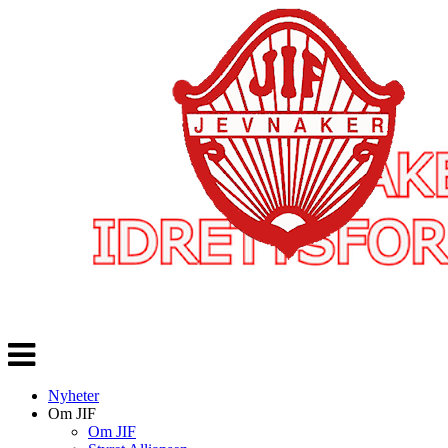
Veksle
navigasjon
Nyheter
Om JIF
Om JIF