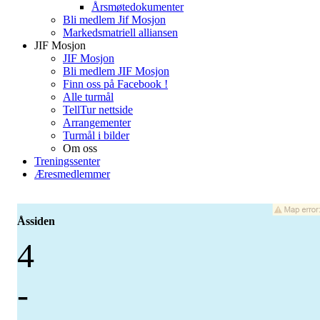
Årsmøtedokumenter
Bli medlem Jif Mosjon
Markedsmatriell alliansen
JIF Mosjon
JIF Mosjon
Bli medlem JIF Mosjon
Finn oss på Facebook !
Alle turmål
TellTur nettside
Arrangementer
Turmål i bilder
Om oss
Treningssenter
Æresmedlemmer
Åssiden
4
-