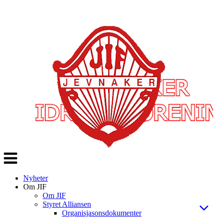
Veksle
navigasjon
Nyheter
Om JIF
Om JIF
Styret Alliansen
Organisjasonsdokumenter