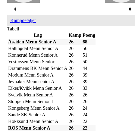
4
0
Kampdetaljer
Tabell
Lag
Kamp
Poeng
Åssiden Menn Senior A
26
68
Hallingdal Menn Senior A
26
56
Konnerud Menn Senior A
26
51
Vestfossen Menn Senior
26
50
Drammens BK Menn Senior A
26
44
Modum Menn Senior A
26
39
Jevnaker Menn senior A
26
39
Eiker/Kvikk Menn Senior A
26
33
Svelvik Menn Senior A
26
26
Stoppen Menn Senior 1
26
26
Kongsberg Menn Senior A
26
24
Sande SK Senior A
26
24
Hokksund Menn Senior A
26
22
ROS Menn Senior A
26
22