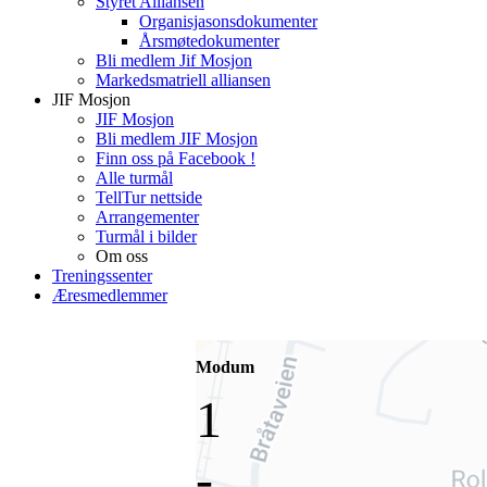
Styret Alliansen
Organisjasonsdokumenter
Årsmøtedokumenter
Bli medlem Jif Mosjon
Markedsmatriell alliansen
JIF Mosjon
JIF Mosjon
Bli medlem JIF Mosjon
Finn oss på Facebook !
Alle turmål
TellTur nettside
Arrangementer
Turmål i bilder
Om oss
Treningssenter
Æresmedlemmer
Modum
1
-