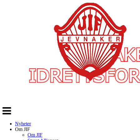
Veksle
navigasjon
Nyheter
Om JIF
Om JIF