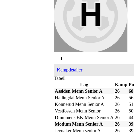
1
Kampdetaljer
Tabell
Lag
Kamp
Po
Åssiden Menn Senior A
26
68
Hallingdal Menn Senior A
26
56
Konnerud Menn Senior A
26
51
Vestfossen Menn Senior
26
50
Drammens BK Menn Senior A
26
44
Modum Menn Senior A
26
39
Jevnaker Menn senior A
26
39