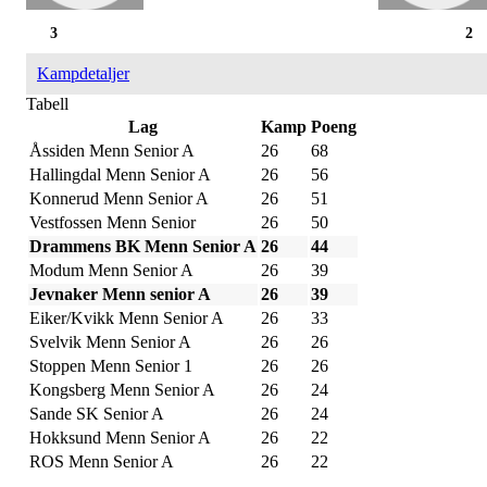
3
2
Kampdetaljer
Tabell
Lag
Kamp
Poeng
Åssiden Menn Senior A
26
68
Hallingdal Menn Senior A
26
56
Konnerud Menn Senior A
26
51
Vestfossen Menn Senior
26
50
Drammens BK Menn Senior A
26
44
Modum Menn Senior A
26
39
Jevnaker Menn senior A
26
39
Eiker/Kvikk Menn Senior A
26
33
Svelvik Menn Senior A
26
26
Stoppen Menn Senior 1
26
26
Kongsberg Menn Senior A
26
24
Sande SK Senior A
26
24
Hokksund Menn Senior A
26
22
ROS Menn Senior A
26
22