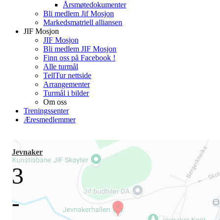
Årsmøtedokumenter
Bli medlem Jif Mosjon
Markedsmatriell alliansen
JIF Mosjon
JIF Mosjon
Bli medlem JIF Mosjon
Finn oss på Facebook !
Alle turmål
TellTur nettside
Arrangementer
Turmål i bilder
Om oss
Treningssenter
Æresmedlemmer
Jevnaker
3
-