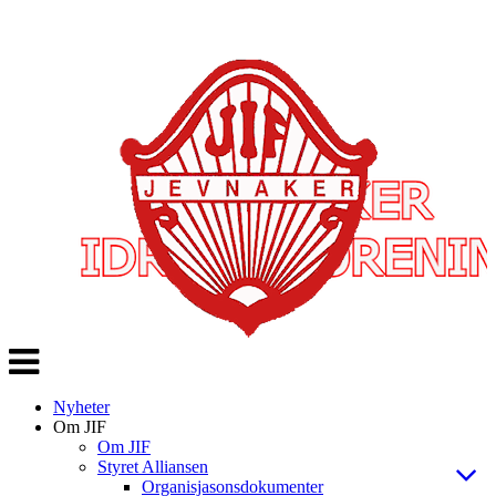
Veksle
navigasjon
Nyheter
Om JIF
Om JIF
Styret Alliansen
Organisjasonsdokumenter