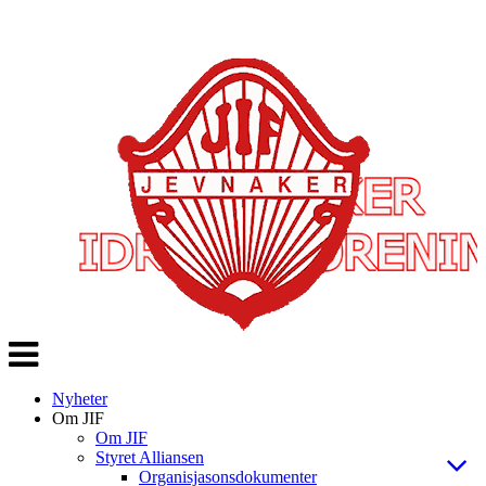
Veksle
navigasjon
Nyheter
Om JIF
Om JIF
Styret Alliansen
Organisjasonsdokumenter