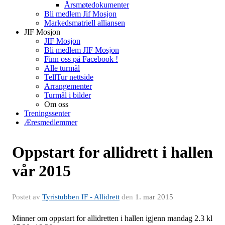
Årsmøtedokumenter
Bli medlem Jif Mosjon
Markedsmatriell alliansen
JIF Mosjon
JIF Mosjon
Bli medlem JIF Mosjon
Finn oss på Facebook !
Alle turmål
TellTur nettside
Arrangementer
Turmål i bilder
Om oss
Treningssenter
Æresmedlemmer
Oppstart for allidrett i hallen
vår 2015
Postet av
Tyristubben IF - Allidrett
den
1. mar 2015
Minner om oppstart for allidretten i hallen igjenn mandag 2.3 kl