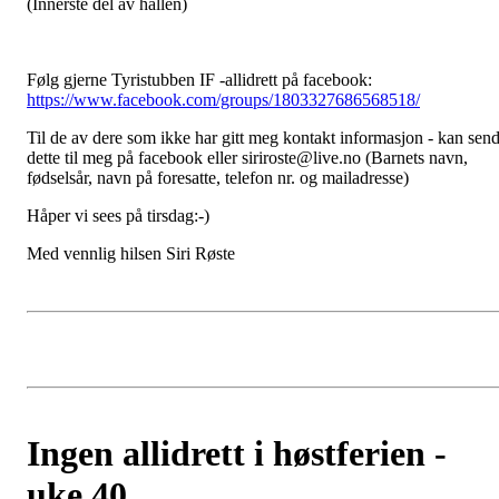
(Innerste del av hallen)
Følg gjerne Tyristubben IF -allidrett på facebook:
https://www.facebook.com/groups/1803327686568518/
Til de av dere som ikke har gitt meg kontakt informasjon - kan sen
dette til meg på facebook eller siriroste@live.no (Barnets navn,
fødselsår, navn på foresatte, telefon nr. og mailadresse)
Håper vi sees på tirsdag:-)
Med vennlig hilsen Siri Røste
Ingen allidrett i høstferien -
uke 40