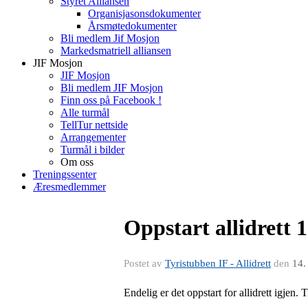
Styret Alliansen
Organisjasonsdokumenter
Årsmøtedokumenter
Bli medlem Jif Mosjon
Markedsmatriell alliansen
JIF Mosjon
JIF Mosjon
Bli medlem JIF Mosjon
Finn oss på Facebook !
Alle turmål
TellTur nettside
Arrangementer
Turmål i bilder
Om oss
Treningssenter
Æresmedlemmer
Oppstart allidrett 
Postet av
Tyristubben IF - Allidrett
den
14.
Endelig er det oppstart for allidrett igjen. 