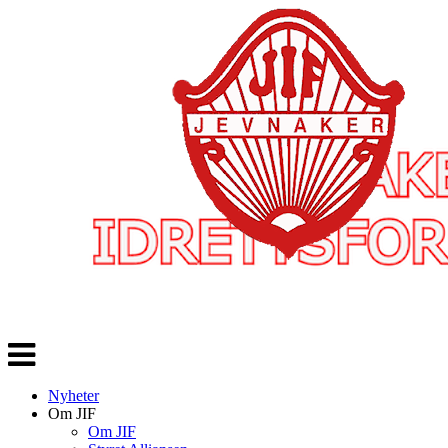
Veksle
navigasjon
Nyheter
Om JIF
Om JIF