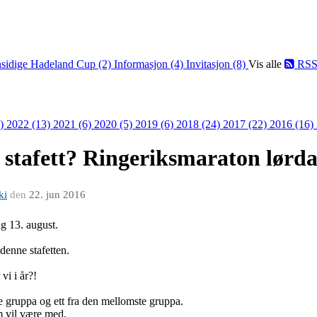
sidige Hadeland Cup (2)
Informasjon (4)
Invitasjon (8)
Vis alle
RS
8)
2022 (13)
2021 (6)
2020 (5)
2019 (6)
2018 (24)
2017 (22)
2016 (16)
 stafett? Ringeriksmaraton lørda
ki
den
22. jun 2016
g 13. august.
 denne stafetten.
vi i år?!
ste gruppa og ett fra den mellomste gruppa.
m vil være med.