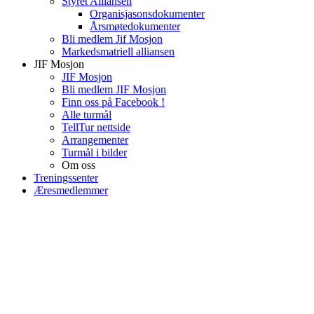
Styret Alliansen
Organisjasonsdokumenter
Årsmøtedokumenter
Bli medlem Jif Mosjon
Markedsmatriell alliansen
JIF Mosjon
JIF Mosjon
Bli medlem JIF Mosjon
Finn oss på Facebook !
Alle turmål
TellTur nettside
Arrangementer
Turmål i bilder
Om oss
Treningssenter
Æresmedlemmer