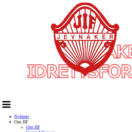
Veksle
navigasjon
Nyheter
Om JIF
Om JIF