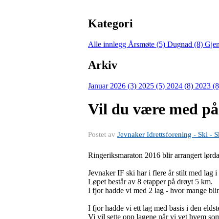
Kategori
Alle innlegg
Årsmøte (5)
Dugnad (8)
Gjen
Arkiv
Januar 2026 (3)
2025 (5)
2024 (8)
2023 (
Vil du være med på
Postet av
Jevnaker Idrettsforening - Ski - S
Ringeriksmaraton 2016 blir arrangert lørda
Jevnaker IF ski har i flere år stilt med lag i
Løpet består av 8 etapper på drøyt 5 km.
I fjor hadde vi med 2 lag - hvor mange blir 
I fjor hadde vi ett lag med basis i den eld
Vi vil sette opp lagene når vi vet hvem so