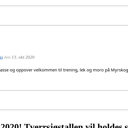
ki
den
13. okt 2020
 klasse og oppover velkommen til trening, lek og moro på Myrskoge
020! Tverrsjøstallen vil holdes s