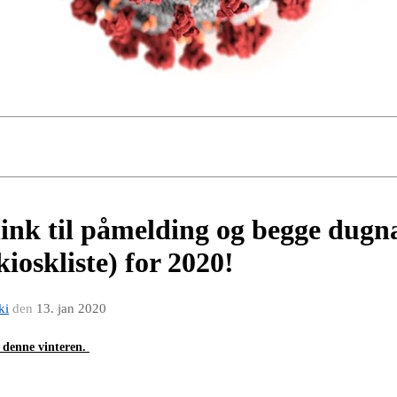
 link til påmelding og begge dugn
ioskliste) for 2020!
ki
den
13. jan 2020
n denne vinteren.