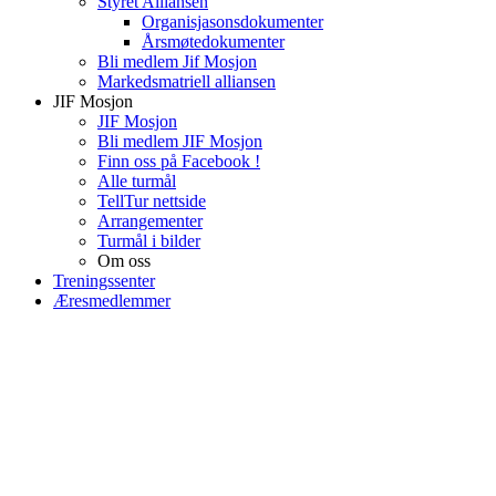
Styret Alliansen
Organisjasonsdokumenter
Årsmøtedokumenter
Bli medlem Jif Mosjon
Markedsmatriell alliansen
JIF Mosjon
JIF Mosjon
Bli medlem JIF Mosjon
Finn oss på Facebook !
Alle turmål
TellTur nettside
Arrangementer
Turmål i bilder
Om oss
Treningssenter
Æresmedlemmer