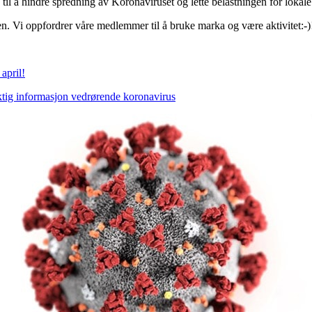
a til å hindre spredning av Koronaviruset og lette belastningen for lokal
en. Vi oppfordrer våre medlemmer til å bruke marka og være aktivitet:-)
april!
tig informasjon vedrørende koronavirus