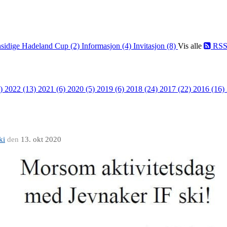
sidige Hadeland Cup (2)
Informasjon (4)
Invitasjon (8)
Vis alle
RS
8)
2022 (13)
2021 (6)
2020 (5)
2019 (6)
2018 (24)
2017 (22)
2016 (16)
ki
den
13. okt 2020