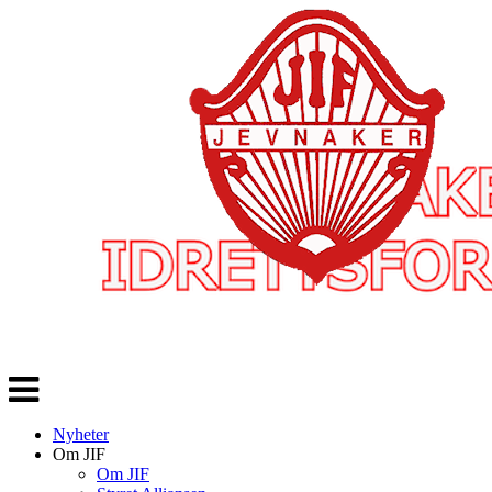
Veksle
navigasjon
Nyheter
Om JIF
Om JIF