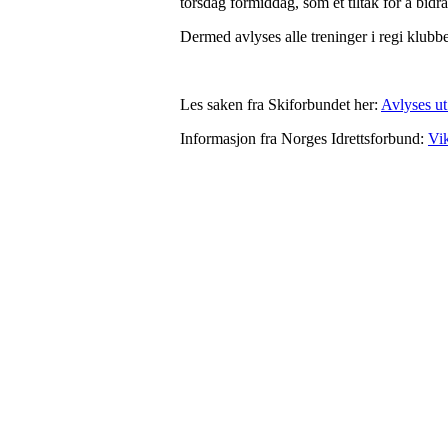
torsdag formiddag, som et tiltak for å bidr
Dermed avlyses alle treninger i regi klubb
Les saken fra Skiforbundet her:
Avlyses ut 
Informasjon fra Norges Idrettsforbund:
Vik