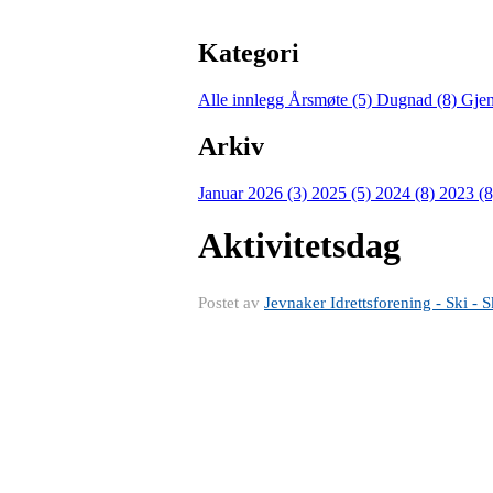
Kategori
Alle innlegg
Årsmøte (5)
Dugnad (8)
Gjen
Arkiv
Januar 2026 (3)
2025 (5)
2024 (8)
2023 (
Aktivitetsdag
Postet av
Jevnaker Idrettsforening - Ski - S