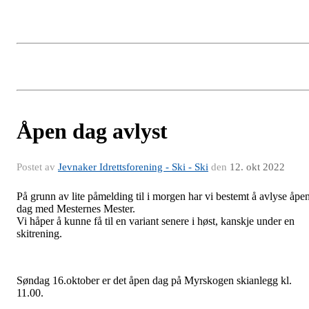
Åpen dag avlyst
Postet av
Jevnaker Idrettsforening - Ski - Ski
den
12. okt 2022
På grunn av lite påmelding til i morgen har vi bestemt å avlyse åpe
dag med Mesternes Mester.
Vi håper å kunne få til en variant senere i høst, kanskje under en
skitrening.
Søndag 16.oktober er det åpen dag på Myrskogen skianlegg kl.
11.00.