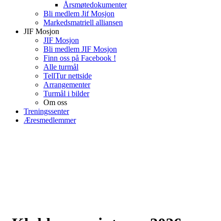
Årsmøtedokumenter
Bli medlem Jif Mosjon
Markedsmatriell alliansen
JIF Mosjon
JIF Mosjon
Bli medlem JIF Mosjon
Finn oss på Facebook !
Alle turmål
TellTur nettside
Arrangementer
Turmål i bilder
Om oss
Treningssenter
Æresmedlemmer