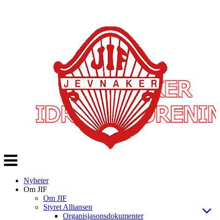
Veksle
navigasjon
Nyheter
Om JIF
Om JIF
Styret Alliansen
Organisjasonsdokumenter