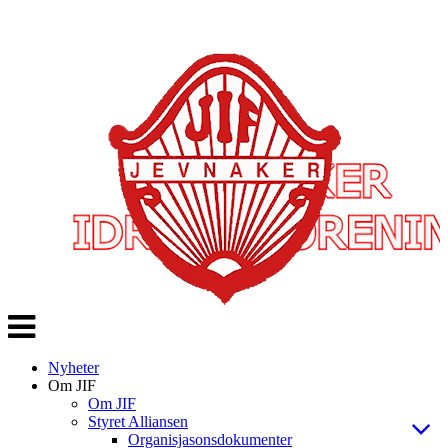
Veksle
navigasjon
Nyheter
Om JIF
Om JIF
Styret Alliansen
Organisjasonsdokumenter