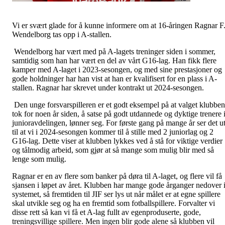
Vi er svært glade for å kunne informere om at 16-åringen Ragnar F
Wendelborg tas opp i A-stallen.
Wendelborg har vært med på A-lagets treninger siden i sommer,
samtidig som han har vært en del av vårt G16-lag. Han fikk flere
kamper med A-laget i 2023-sesongen, og med sine prestasjoner og
gode holdninger har han vist at han er kvalifisert for en plass i A-
stallen. Ragnar har skrevet under kontrakt ut 2024-sesongen.
Den unge forsvarspilleren er et godt eksempel på at valget klubben
tok for noen år siden, å satse på godt utdannede og dyktige trenere 
junioravdelingen, lønner seg. For første gang på mange år ser det u
til at vi i 2024-sesongen kommer til å stille med 2 juniorlag og 2
G16-lag. Dette viser at klubben lykkes ved å stå for viktige verdier
og tålmodig arbeid, som gjør at så mange som mulig blir med så
lenge som mulig.
Ragnar er en av flere som banker på døra til A-laget, og flere vil få
sjansen i løpet av året. Klubben har mange gode årganger nedover 
systemet, så fremtiden til JIF ser lys ut når målet er at egne spillere
skal utvikle seg og ha en fremtid som fotballspillere. Forvalter vi
disse rett så kan vi få et A-lag fullt av egenproduserte, gode,
treningsvillige spillere. Men ingen blir gode alene så klubben vil