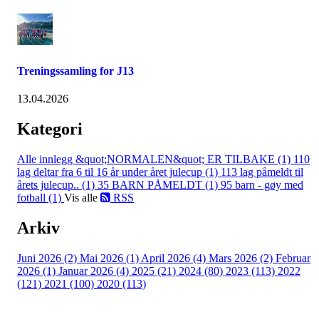
Treningssamling for J13
13.04.2026
Kategori
Alle innlegg
&quot;NORMALEN&quot; ER TILBAKE (1)
110
lag deltar fra 6 til 16 år under året julecup (1)
113 lag påmeldt til
årets julecup.. (1)
35 BARN PÅMELDT (1)
95 barn - gøy med
fotball (1)
Vis alle
RSS
Arkiv
Juni 2026 (2)
Mai 2026 (1)
April 2026 (4)
Mars 2026 (2)
Februar
2026 (1)
Januar 2026 (4)
2025 (21)
2024 (80)
2023 (113)
2022
(121)
2021 (100)
2020 (113)