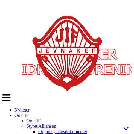
Veksle
navigasjon
Nyheter
Om JIF
Om JIF
Styret Alliansen
Organisjasonsdokumenter