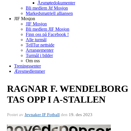
Årsmøtedokumenter
Bli medlem Jif Mosjon
Markedsmatriell alliansen
JIF Mosjon
JIF Mosjon
Bli medlem JIF Mosjon
Finn oss på Facebook !
Alle turmål
TellTur nettside
Arrangementer
Turmål i bilder
Om oss
Treningssenter
Æresmedlemmer
RAGNAR F. WENDELBORG
TAS OPP I A-STALLEN
Postet av
Jevnaker IF Fotball
den
19. des 2023