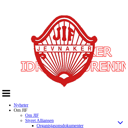
Veksle
navigasjon
Nyheter
Om JIF
Om JIF
Styret Alliansen
Organisjasonsdokumenter