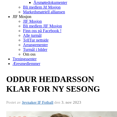
Årsmøtedokumenter
Bli medlem Jif Mosjon
Markedsmatriell alliansen
JIF Mosjon
JIF Mosjon
Bli medlem JIF Mosjon
Finn oss på Facebook !
Alle turmål
TellTur nettside
Arrangementer
Turmål i bilder
Om oss
Treningssenter
Æresmedlemmer
ODDUR HEIDARSSON
KLAR FOR NY SESONG
Postet av
Jevnaker IF Fotball
den
3. nov 2023