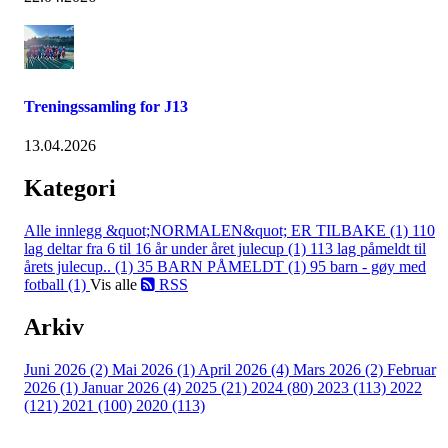
Treningssamling for J13
13.04.2026
Kategori
Alle innlegg
&quot;NORMALEN&quot; ER TILBAKE (1)
110
lag deltar fra 6 til 16 år under året julecup (1)
113 lag påmeldt til
årets julecup.. (1)
35 BARN PÅMELDT (1)
95 barn - gøy med
fotball (1)
Vis alle
RSS
Arkiv
Juni 2026 (2)
Mai 2026 (1)
April 2026 (4)
Mars 2026 (2)
Februar
2026 (1)
Januar 2026 (4)
2025 (21)
2024 (80)
2023 (113)
2022
(121)
2021 (100)
2020 (113)