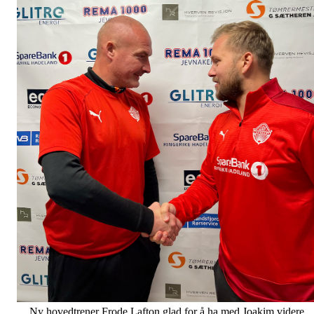
Ny hovedtrener Frode Lafton glad for å ha med Joakim videre.