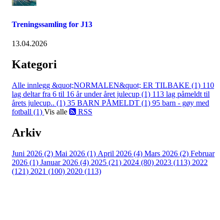
Treningssamling for J13
13.04.2026
Kategori
Alle innlegg
&quot;NORMALEN&quot; ER TILBAKE (1)
110
lag deltar fra 6 til 16 år under året julecup (1)
113 lag påmeldt til
årets julecup.. (1)
35 BARN PÅMELDT (1)
95 barn - gøy med
fotball (1)
Vis alle
RSS
Arkiv
Juni 2026 (2)
Mai 2026 (1)
April 2026 (4)
Mars 2026 (2)
Februar
2026 (1)
Januar 2026 (4)
2025 (21)
2024 (80)
2023 (113)
2022
(121)
2021 (100)
2020 (113)