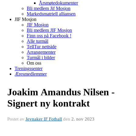
Årsmøtedokumenter
Bli medlem Jif Mosjon
Markedsmatriell alliansen
JIF Mosjon
JIF Mosjon
Bli medlem JIF Mosjon
Finn oss på Facebook !
Alle turmål
TellTur nettside
Arrangementer
Turmål i bilder
Om oss
Treningssenter
Æresmedlemmer
Joakim Amandus Nilsen -
Signert ny kontrakt
Postet av
Jevnaker IF Fotball
den
2. nov 2023