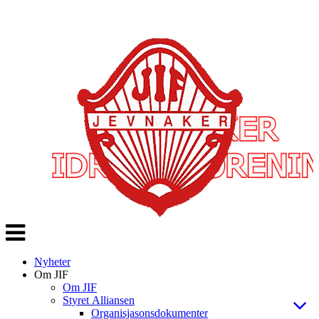
Veksle
navigasjon
Nyheter
Om JIF
Om JIF
Styret Alliansen
Organisjasonsdokumenter