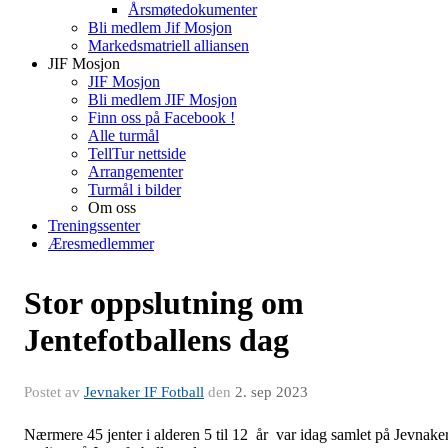
Årsmøtedokumenter
Bli medlem Jif Mosjon
Markedsmatriell alliansen
JIF Mosjon
JIF Mosjon
Bli medlem JIF Mosjon
Finn oss på Facebook !
Alle turmål
TellTur nettside
Arrangementer
Turmål i bilder
Om oss
Treningssenter
Æresmedlemmer
Stor oppslutning om
Jentefotballens dag
Postet av
Jevnaker IF Fotball
den
2. sep 2023
Nærmere 45 jenter i alderen 5 til 12 år var idag samlet på Jevnake