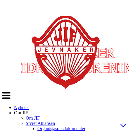
Veksle
navigasjon
Nyheter
Om JIF
Om JIF
Styret Alliansen
Organisjasonsdokumenter