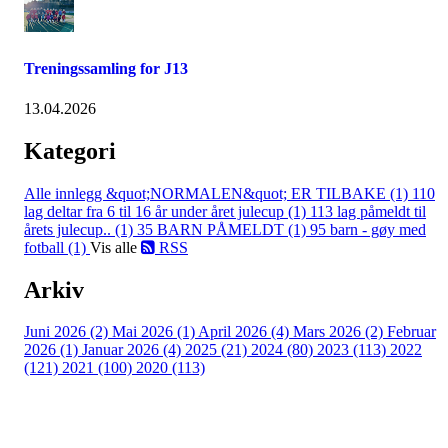
Treningssamling for J13
13.04.2026
Kategori
Alle innlegg
&quot;NORMALEN&quot; ER TILBAKE (1)
110
lag deltar fra 6 til 16 år under året julecup (1)
113 lag påmeldt til
årets julecup.. (1)
35 BARN PÅMELDT (1)
95 barn - gøy med
fotball (1)
Vis alle
RSS
Arkiv
Juni 2026 (2)
Mai 2026 (1)
April 2026 (4)
Mars 2026 (2)
Februar
2026 (1)
Januar 2026 (4)
2025 (21)
2024 (80)
2023 (113)
2022
(121)
2021 (100)
2020 (113)