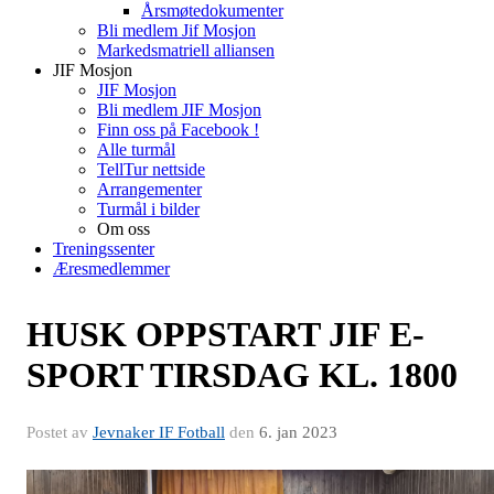
Årsmøtedokumenter
Bli medlem Jif Mosjon
Markedsmatriell alliansen
JIF Mosjon
JIF Mosjon
Bli medlem JIF Mosjon
Finn oss på Facebook !
Alle turmål
TellTur nettside
Arrangementer
Turmål i bilder
Om oss
Treningssenter
Æresmedlemmer
HUSK OPPSTART JIF E-
SPORT TIRSDAG KL. 1800
Postet av
Jevnaker IF Fotball
den
6. jan 2023