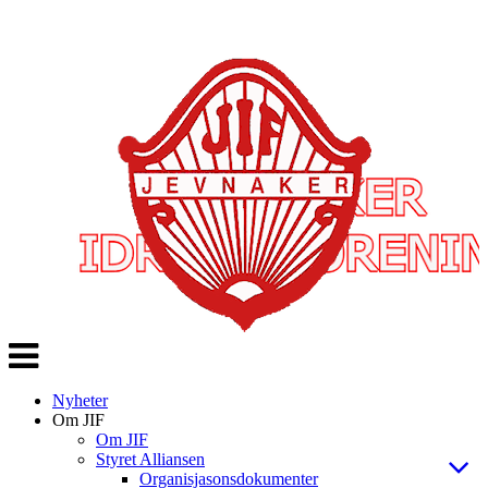
Veksle
navigasjon
Nyheter
Om JIF
Om JIF
Styret Alliansen
Organisjasonsdokumenter