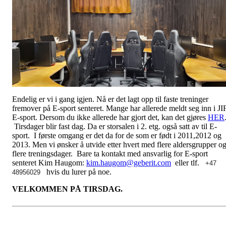
Endelig er vi i gang igjen. Nå er det lagt opp til faste treninger
fremover på E-sport senteret. Mange har allerede meldt seg inn i JI
E-sport. Dersom du ikke allerede har gjort det, kan det gjøres
HER
Tirsdager blir fast dag. Da er storsalen i 2. etg. også satt av til E-
sport. I første omgang er det da for de som er født i 2011,2012 og
2013. Men vi ønsker å utvide etter hvert med flere aldersgrupper o
flere treningsdager. Bare ta kontakt med ansvarlig for E-sport
senteret Kim Haugom:
kim.haugom@geberit.com
eller tlf.
+47
hvis du lurer på noe.
48956029
VELKOMMEN PÅ TIRSDAG.