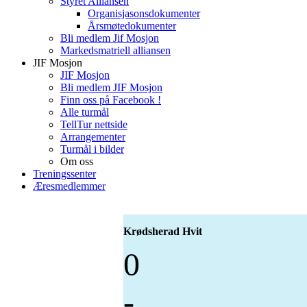
Styret Alliansen
Organisjasonsdokumenter
Årsmøtedokumenter
Bli medlem Jif Mosjon
Markedsmatriell alliansen
JIF Mosjon
JIF Mosjon
Bli medlem JIF Mosjon
Finn oss på Facebook !
Alle turmål
TellTur nettside
Arrangementer
Turmål i bilder
Om oss
Treningssenter
Æresmedlemmer
Krødsherad Hvit
0
-