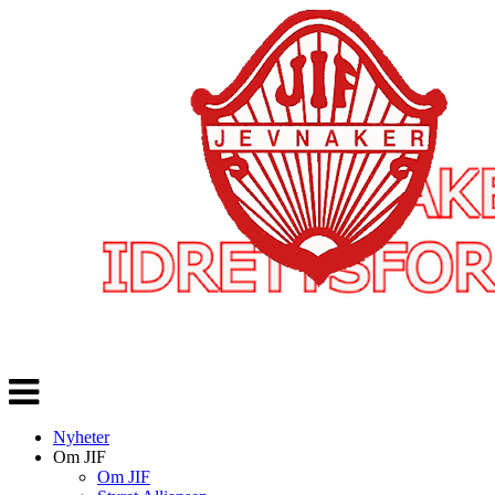
Veksle
navigasjon
Nyheter
Om JIF
Om JIF