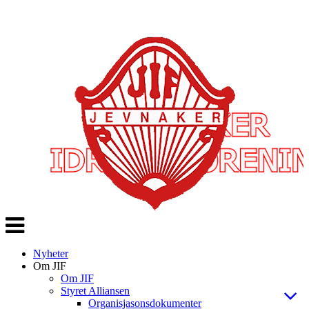
Veksle
navigasjon
Nyheter
Om JIF
Om JIF
Styret Alliansen
Organisjasonsdokumenter