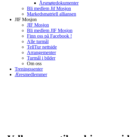
Årsmøtedokumenter
Bli medlem Jif Mosjon
Markedsmatriell alliansen
JIF Mosjon
JIF Mosjon
Bli medlem JIF Mosjon
Finn oss på Facebook !
Alle turmål
TellTur nettside
Arrangementer
Turmål i bilder
Om oss
Treningssenter
Æresmedlemmer