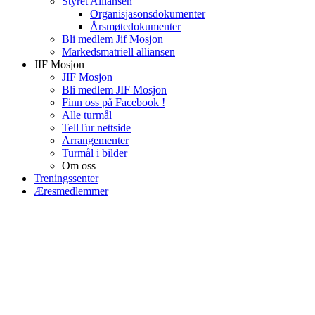
Styret Alliansen
Organisjasonsdokumenter
Årsmøtedokumenter
Bli medlem Jif Mosjon
Markedsmatriell alliansen
JIF Mosjon
JIF Mosjon
Bli medlem JIF Mosjon
Finn oss på Facebook !
Alle turmål
TellTur nettside
Arrangementer
Turmål i bilder
Om oss
Treningssenter
Æresmedlemmer