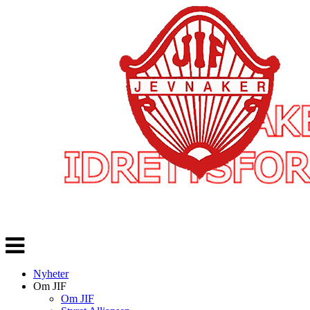
Veksle
navigasjon
Nyheter
Om JIF
Om JIF