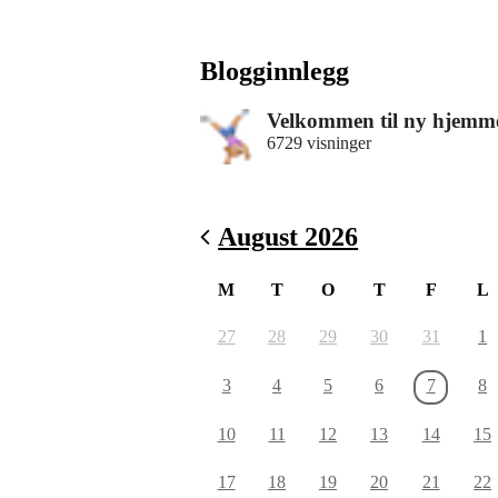
Blogginnlegg
Velkommen til ny hjemm
6729 visninger
August 2026
M
T
O
T
F
L
27
28
29
30
31
1
3
4
5
6
7
8
10
11
12
13
14
15
17
18
19
20
21
22