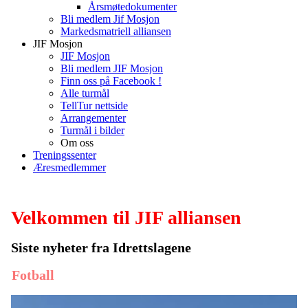
Årsmøtedokumenter
Bli medlem Jif Mosjon
Markedsmatriell alliansen
JIF Mosjon
JIF Mosjon
Bli medlem JIF Mosjon
Finn oss på Facebook !
Alle turmål
TellTur nettside
Arrangementer
Turmål i bilder
Om oss
Treningssenter
Æresmedlemmer
Velkommen til JIF alliansen
Siste nyheter fra Idrettslagene
Fotball