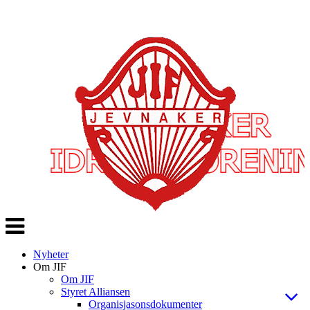
Veksle
navigasjon
Nyheter
Om JIF
Om JIF
Styret Alliansen
Organisjasonsdokumenter