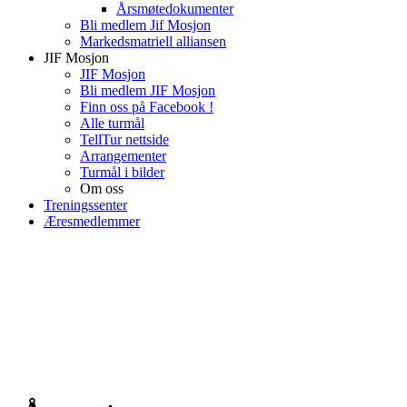
Årsmøtedokumenter
Bli medlem Jif Mosjon
Markedsmatriell alliansen
JIF Mosjon
JIF Mosjon
Bli medlem JIF Mosjon
Finn oss på Facebook !
Alle turmål
TellTur nettside
Arrangementer
Turmål i bilder
Om oss
Treningssenter
Æresmedlemmer