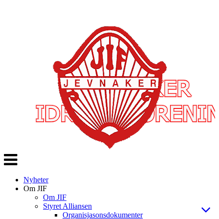
Veksle
navigasjon
Nyheter
Om JIF
Om JIF
Styret Alliansen
Organisjasonsdokumenter