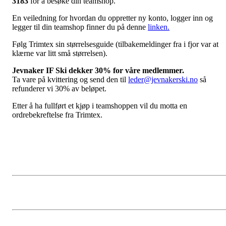
3183
for å besøke din teamshop.
En veiledning for hvordan du oppretter ny konto, logger inn og
legger til din teamshop finner du på denne
linken.
Følg Trimtex sin størrelsesguide (tilbakemeldinger fra i fjor var at
klærne var litt små størrelsen).
Jevnaker IF Ski dekker 30% for våre medlemmer.
Ta vare på kvittering og send den til
leder@jevnakerski.no
så
refunderer vi 30% av beløpet.
Etter å ha fullført et kjøp i teamshoppen vil du motta en
ordrebekreftelse fra Trimtex.