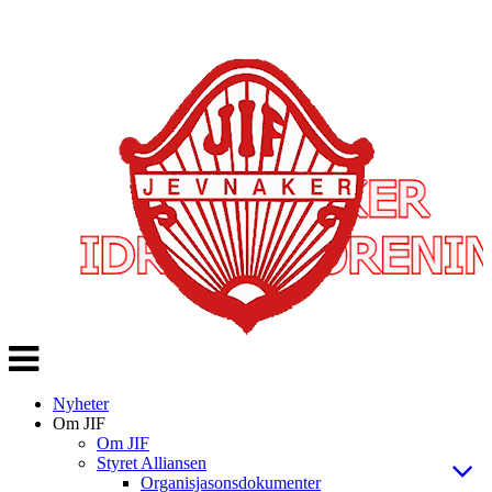
Veksle
navigasjon
Nyheter
Om JIF
Om JIF
Styret Alliansen
Organisjasonsdokumenter