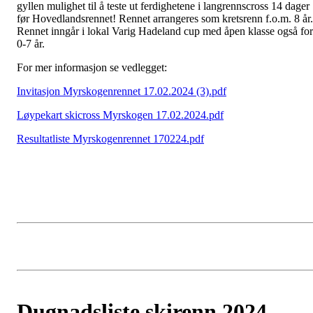
gyllen mulighet til å teste ut ferdighetene i langrennscross 14 dager
før Hovedlandsrennet! Rennet arrangeres som kretsrenn f.o.m. 8 år.
Rennet inngår i lokal Varig Hadeland cup med åpen klasse også for
0-7 år.
For mer informasjon se vedlegget:
Invitasjon Myrskogenrennet 17.02.2024 (3).pdf
Løypekart skicross Myrskogen 17.02.2024.pdf
Resultatliste Myrskogenrennet 170224.pdf
Dugnadsliste skirenn 2024