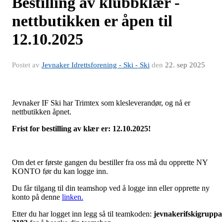
Bestilling av klubbklær -
nettbutikken er åpen til
12.10.2025
Postet av
Jevnaker Idrettsforening - Ski - Ski
den
22. sep 2025
Jevnaker IF Ski har Trimtex som klesleverandør, og nå er
nettbutikken åpnet.
Frist for bestilling av klær er: 12.10.2025!
Om det er første gangen du bestiller fra oss må du opprette NY
KONTO før du kan logge inn.
Du får tilgang til din teamshop ved å logge inn eller opprette ny
konto på denne
linken.
Etter du har logget inn legg så til teamkoden:
jevnakerifskigruppa