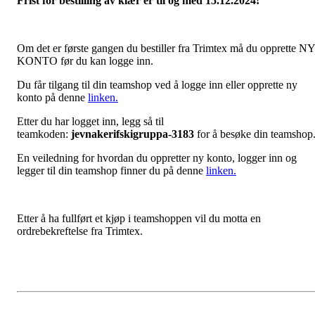
Frist for bestilling av klær er til og med 15.12.2024!
Om det er første gangen du bestiller fra Trimtex må du opprette NY
KONTO før du kan logge inn.
Du får tilgang til din teamshop ved å logge inn eller opprette ny
konto på denne
linken.
Etter du har logget inn, legg så til
teamkoden:
jevnakerifskigruppa-3183
for å besøke din teamshop
En veiledning for hvordan du oppretter ny konto, logger inn og
legger til din teamshop finner du på denne
linken.
Etter å ha fullført et kjøp i teamshoppen vil du motta en
ordrebekreftelse fra Trimtex.