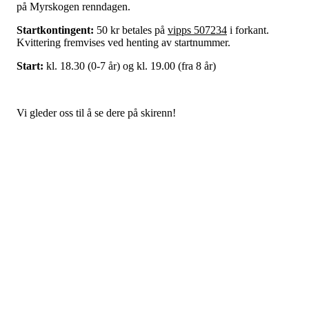
på Myrskogen renndagen.
Startkontingent:
50 kr betales på
vipps 507234
i forkant.
Kvittering fremvises ved henting av startnummer.
Start:
kl. 18.30 (0-7 år) og kl. 19.00 (fra 8 år)
Vi gleder oss til å se dere på skirenn!
Nettbutikken er åpen for
bestilling av klubbklær