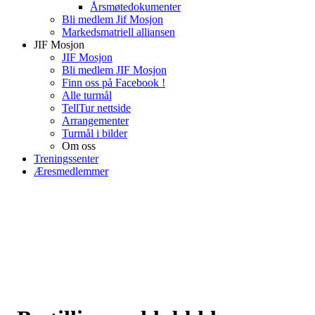
Årsmøtedokumenter
Bli medlem Jif Mosjon
Markedsmatriell alliansen
JIF Mosjon
JIF Mosjon
Bli medlem JIF Mosjon
Finn oss på Facebook !
Alle turmål
TellTur nettside
Arrangementer
Turmål i bilder
Om oss
Treningssenter
Æresmedlemmer