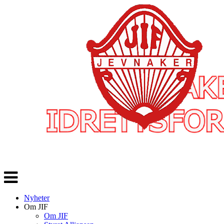
Veksle
navigasjon
Nyheter
Om JIF
Om JIF