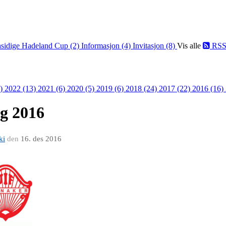
sidige Hadeland Cup (2)
Informasjon (4)
Invitasjon (8)
Vis alle
RS
8)
2022 (13)
2021 (6)
2020 (5)
2019 (6)
2018 (24)
2017 (22)
2016 (16)
ag 2016
ki
den
16. des 2016