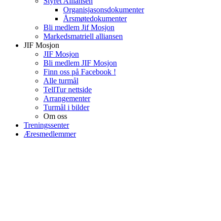
Styret Alliansen
Organisjasonsdokumenter
Årsmøtedokumenter
Bli medlem Jif Mosjon
Markedsmatriell alliansen
JIF Mosjon
JIF Mosjon
Bli medlem JIF Mosjon
Finn oss på Facebook !
Alle turmål
TellTur nettside
Arrangementer
Turmål i bilder
Om oss
Treningssenter
Æresmedlemmer