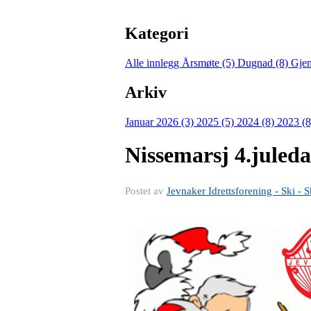
Kategori
Alle innlegg
Årsmøte (5)
Dugnad (8)
Gjen
Arkiv
Januar 2026 (3)
2025 (5)
2024 (8)
2023 (
Nissemarsj 4.juled
Postet av
Jevnaker Idrettsforening - Ski - S