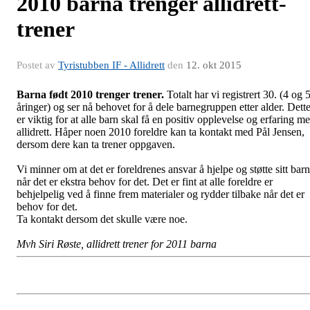
2010 barna trenger allidrett-
trener
Postet av
Tyristubben IF - Allidrett
den
12. okt 2015
Barna født 2010 trenger trener.
Totalt har vi registrert 30. (4 og 
åringer) og ser nå behovet for å dele barnegruppen etter alder. Dett
er viktig for at alle barn skal få en positiv opplevelse og erfaring m
allidrett. Håper noen 2010 foreldre kan ta kontakt med Pål Jensen,
dersom dere kan ta trener oppgaven.
Vi minner om at det er foreldrenes ansvar å hjelpe og støtte sitt barn
når det er ekstra behov for det. Det er fint at alle foreldre er
behjelpelig ved å finne frem materialer og rydder tilbake når det er
behov for det.
Ta kontakt dersom det skulle være noe.
Mvh Siri Røste, allidrett trener for 2011 barna