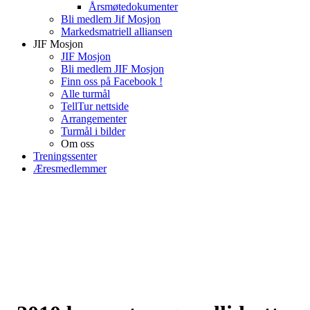
Årsmøtedokumenter
Bli medlem Jif Mosjon
Markedsmatriell alliansen
JIF Mosjon
JIF Mosjon
Bli medlem JIF Mosjon
Finn oss på Facebook !
Alle turmål
TellTur nettside
Arrangementer
Turmål i bilder
Om oss
Treningssenter
Æresmedlemmer