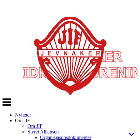
Veksle
navigasjon
Nyheter
Om JIF
Om JIF
Styret Alliansen
Organisjasonsdokumenter