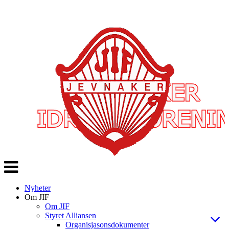
Veksle
navigasjon
Nyheter
Om JIF
Om JIF
Styret Alliansen
Organisjasonsdokumenter