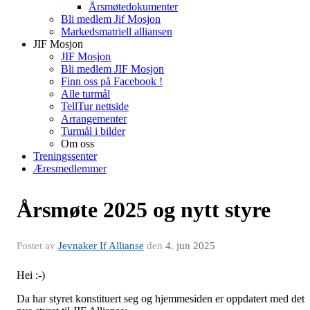
Årsmøtedokumenter
Bli medlem Jif Mosjon
Markedsmatriell alliansen
JIF Mosjon
JIF Mosjon
Bli medlem JIF Mosjon
Finn oss på Facebook !
Alle turmål
TellTur nettside
Arrangementer
Turmål i bilder
Om oss
Treningssenter
Æresmedlemmer
Årsmøte 2025 og nytt styre
Postet av
Jevnaker If Allianse
den
4. jun 2025
Hei :-)
Da har styret konstituert seg og hjemmesiden er oppdatert med det