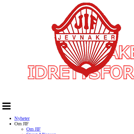
Veksle
navigasjon
Nyheter
Om JIF
Om JIF