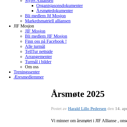
Styret Alliansen
Organisjasonsdokumenter
Årsmøtedokumenter
Bli medlem Jif Mosjon
Markedsmatriell alliansen
JIF Mosjon
JIF Mosjon
Bli medlem JIF Mosjon
Finn oss på Facebook !
Alle turmål
TellTur nettside
Arrangementer
Turmål i bilder
Om oss
Treningssenter
Æresmedlemmer
Årsmøte 2025
Postet av
Harald Lillo Pedersen
den
14. ap
Vi minner om årsmøtet i JIF Allianse , ons