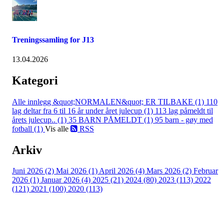
Treningssamling for J13
13.04.2026
Kategori
Alle innlegg
&quot;NORMALEN&quot; ER TILBAKE (1)
110
lag deltar fra 6 til 16 år under året julecup (1)
113 lag påmeldt til
årets julecup.. (1)
35 BARN PÅMELDT (1)
95 barn - gøy med
fotball (1)
Vis alle
RSS
Arkiv
Juni 2026 (2)
Mai 2026 (1)
April 2026 (4)
Mars 2026 (2)
Februar
2026 (1)
Januar 2026 (4)
2025 (21)
2024 (80)
2023 (113)
2022
(121)
2021 (100)
2020 (113)