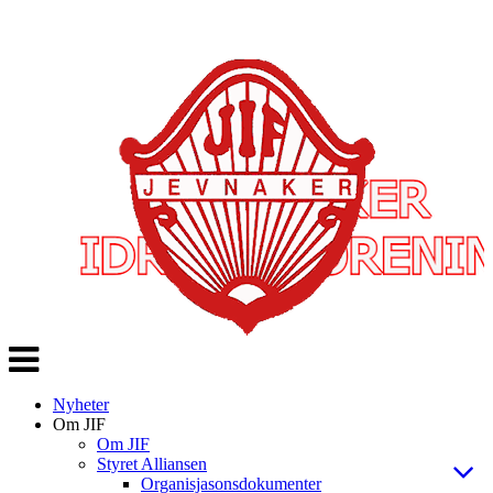
Veksle
navigasjon
Nyheter
Om JIF
Om JIF
Styret Alliansen
Organisjasonsdokumenter