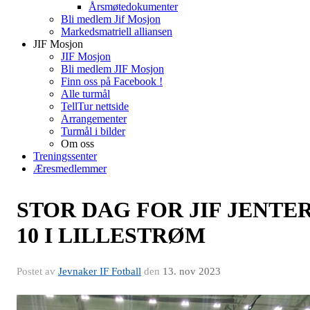
Årsmøtedokumenter
Bli medlem Jif Mosjon
Markedsmatriell alliansen
JIF Mosjon
JIF Mosjon
Bli medlem JIF Mosjon
Finn oss på Facebook !
Alle turmål
TellTur nettside
Arrangementer
Turmål i bilder
Om oss
Treningssenter
Æresmedlemmer
STOR DAG FOR JIF JENTE
10 I LILLESTRØM
Postet av
Jevnaker IF Fotball
den
13. nov 2023