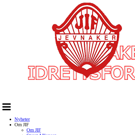
Veksle
navigasjon
Nyheter
Om JIF
Om JIF