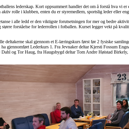
otballens lederskap. Kort oppsummert handler det om å forstå hva vi er
aktiv rolle i klubben, enten du er styremedlem, sportslig leder eller engas
anse i alle ledd er den viktigste forutsetningen for mer og bedre aktivi
ørre forståelse for lederrollen i fotballen. Kurset legger vekt på kval
le deltakerne skal gjennom et E-læringskurs først før 2 fysiske samling
skal ha gjennomført Lederkurs 1. Fra Jevnaker deltar Kjersti Fossum Eng
Dahl og Tor Haug, fra Haugsbygd deltar Tom Andre Høistad Birkely,