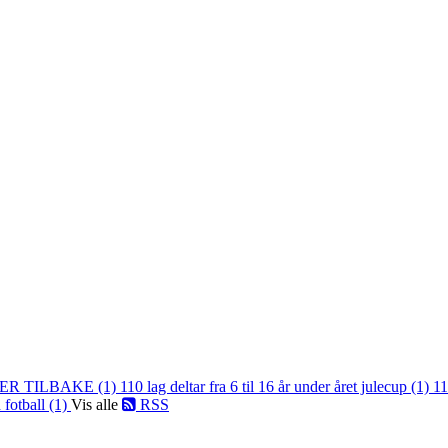
ER TILBAKE (1)
110 lag deltar fra 6 til 16 år under året julecup (1)
11
 fotball (1)
Vis alle
RSS