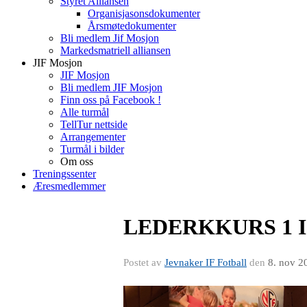
Styret Alliansen
Organisjasonsdokumenter
Årsmøtedokumenter
Bli medlem Jif Mosjon
Markedsmatriell alliansen
JIF Mosjon
JIF Mosjon
Bli medlem JIF Mosjon
Finn oss på Facebook !
Alle turmål
TellTur nettside
Arrangementer
Turmål i bilder
Om oss
Treningssenter
Æresmedlemmer
LEDERKKURS 1 I
Postet av
Jevnaker IF Fotball
den
8. nov 2