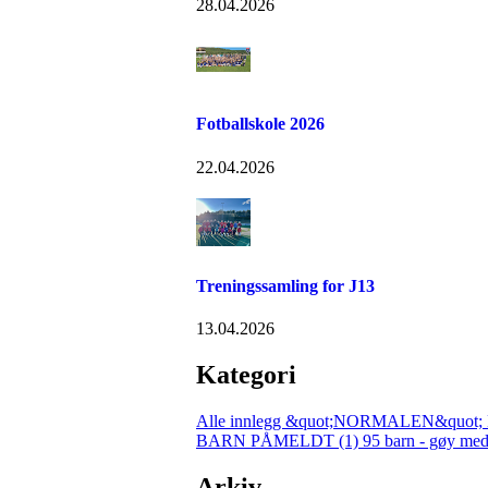
28.04.2026
Fotballskole 2026
22.04.2026
Treningssamling for J13
13.04.2026
Kategori
Alle innlegg
&quot;NORMALEN&quot; 
BARN PÅMELDT (1)
95 barn - gøy med
Arkiv