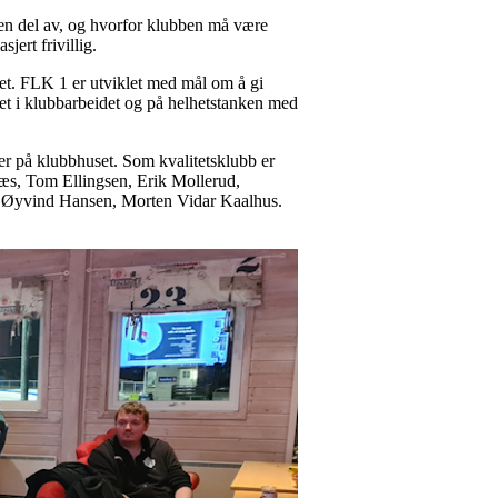
 en del av, og hvorfor klubben må være
jert frivillig.
tet. FLK 1 er utviklet med mål om å gi
itet i klubbarbeidet og på helhetstanken med
er på klubbhuset. Som kvalitetsklubb er
næs, Tom Ellingsen, Erik Mollerud,
 Øyvind Hansen, Morten Vidar Kaalhus.