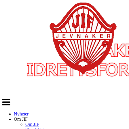
Veksle
navigasjon
Nyheter
Om JIF
Om JIF