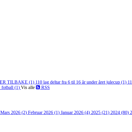
ER TILBAKE (1)
110 lag deltar fra 6 til 16 år under året julecup (1)
11
 fotball (1)
Vis alle
RSS
)
Mars 2026 (2)
Februar 2026 (1)
Januar 2026 (4)
2025 (21)
2024 (80)