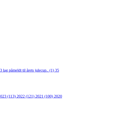
3 lag påmeldt til årets julecup.. (1)
35
2023 (113)
2022 (121)
2021 (100)
2020