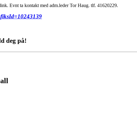
link. Evnt ta kontakt med adm.leder Tor Haug. tlf. 41620229.
/?fiksId=10243139
d deg på!
all