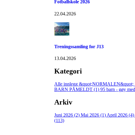
Fotballskole 2026
22.04.2026
Treningssamling for J13
13.04.2026
Kategori
Alle innlegg
&quot;NORMALEN&quot; 
BARN PÅMELDT (1)
95 barn - gøy med
Arkiv
Juni 2026 (2)
Mai 2026 (1)
April 2026 (4
(113)