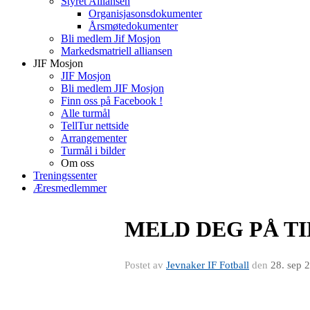
Styret Alliansen
Organisjasonsdokumenter
Årsmøtedokumenter
Bli medlem Jif Mosjon
Markedsmatriell alliansen
JIF Mosjon
JIF Mosjon
Bli medlem JIF Mosjon
Finn oss på Facebook !
Alle turmål
TellTur nettside
Arrangementer
Turmål i bilder
Om oss
Treningssenter
Æresmedlemmer
MELD DEG PÅ T
Postet av
Jevnaker IF Fotball
den
28. sep 