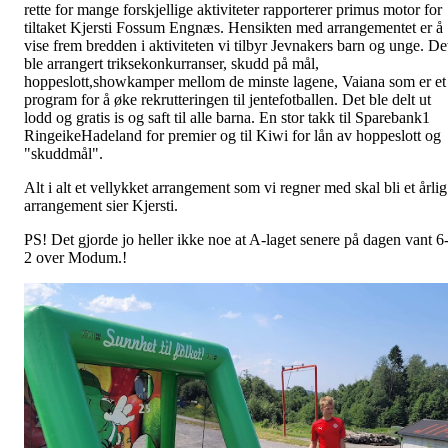
rette for mange forskjellige aktiviteter rapporterer primus motor for
tiltaket Kjersti Fossum Engnæs. Hensikten med arrangementet er å
vise frem bredden i aktiviteten vi tilbyr Jevnakers barn og unge. De
ble arrangert triksekonkurranser, skudd på mål,
hoppeslott,showkamper mellom de minste lagene, Vaiana som er et
program for å øke rekrutteringen til jentefotballen. Det ble delt ut
lodd og gratis is og saft til alle barna. En stor takk til Sparebank1
RingeikeHadeland for premier og til Kiwi for lån av hoppeslott og
"skuddmål".
Alt i alt et vellykket arrangement som vi regner med skal bli et årlig
arrangement sier Kjersti.
PS! Det gjorde jo heller ikke noe at A-laget senere på dagen vant 6
2 over Modum.!