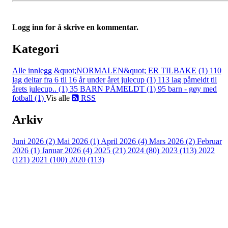
Logg inn for å skrive en kommentar.
Kategori
Alle innlegg
&quot;NORMALEN&quot; ER TILBAKE (1)
110
lag deltar fra 6 til 16 år under året julecup (1)
113 lag påmeldt til
årets julecup.. (1)
35 BARN PÅMELDT (1)
95 barn - gøy med
fotball (1)
Vis alle
RSS
Arkiv
Juni 2026 (2)
Mai 2026 (1)
April 2026 (4)
Mars 2026 (2)
Februar
2026 (1)
Januar 2026 (4)
2025 (21)
2024 (80)
2023 (113)
2022
(121)
2021 (100)
2020 (113)