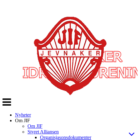
Veksle
navigasjon
Nyheter
Om JIF
Om JIF
Styret Alliansen
Organisjasonsdokumenter