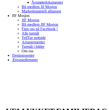
Årsmøtedokumenter
Bli medlem Jif Mosjon
Markedsmatriell alliansen
JIF Mosjon
JIF Mosjon
Bli medlem JIF Mosjon
Finn oss på Facebook !
Alle turmål
TellTur nettside
Arrangementer
Turmål i bilder
Om oss
Treningssenter
Æresmedlemmer